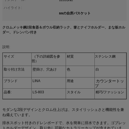
ハイライト:
ssの台所バスケット
クロムメッキ鋼2段食器＆ボウル収納ラック、箸とナイフホルダー、まな板ホル
ダー、ドレンパン付き
説明:
サイズ
（下の詳細図を参
材質
ステンレス鋼
照）
取り付け方法
壁掛け、穴あけ
色
白
カウンタートッ
ブランド
LINA
用途
プ
品番:
LS-803
スタイル
精巧/ファッション
モダンな2段デザインとクロム仕上げは、スタイリッシュさと機能性を兼
ね備えています。
排水スポット付きのドレンボードで、水を簡単に排水できます。ゴブレッ
トホルダーデザイン。取り外し可能なカトラリーカップが含まれていま