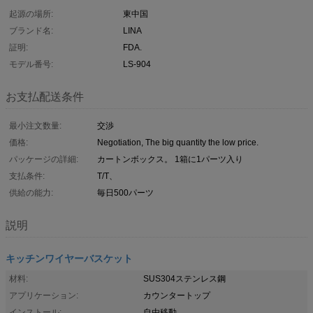
起源の場所:
東中国
ブランド名:
LINA
証明:
FDA.
モデル番号:
LS-904
お支払配送条件
最小注文数量:
交渉
価格:
Negotiation, The big quantity the low price.
パッケージの詳細:
カートンボックス。 1箱に1パーツ入り
支払条件:
T/T、
供給の能力:
毎日500パーツ
説明
キッチンワイヤーバスケット
材料:
SUS304ステンレス鋼
アプリケーション:
カウンタートップ
インストール:
自由移動