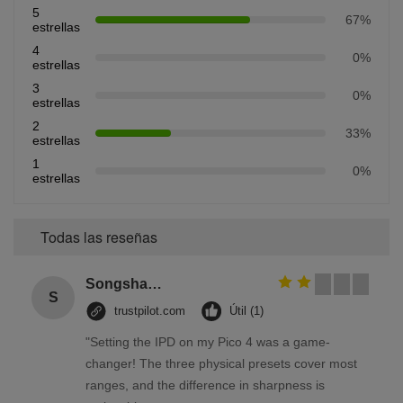
5
67%
estrellas
4
0%
estrellas
3
0%
estrellas
2
33%
estrellas
1
0%
estrellas
Todas las reseñas
Songshang
S
trustpilot.com
Útil (1)
"Setting the IPD on my Pico 4 was a game-
changer! The three physical presets cover most
ranges, and the difference in sharpness is