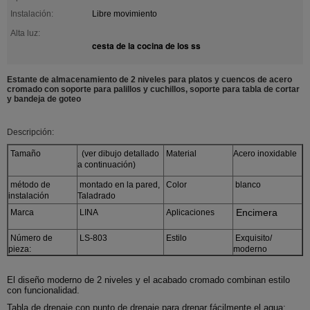
Instalación:
Libre movimiento
Alta luz:
cesta de la cocina de los ss
Estante de almacenamiento de 2 niveles para platos y cuencos de acero
cromado con soporte para palillos y cuchillos, soporte para tabla de cortar
y bandeja de goteo
Descripción:
Tamaño
(ver dibujo detallado
Material
Acero inoxidable
a continuación)
método de
montado en la pared,
Color
blanco
instalación
Taladrado
Encimera
Marca
LINA
Aplicaciones
Número de
LS-803
Estilo
Exquisito/
pieza:
moderno
El diseño moderno de 2 niveles y el acabado cromado combinan estilo
con funcionalidad.
Tabla de drenaje con punto de drenaje para drenar fácilmente el agua;