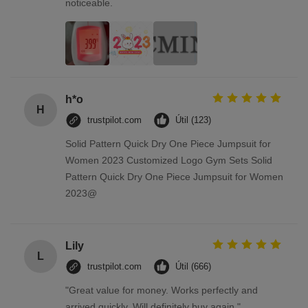
noticeable.
h*o
H
trustpilot.com
Útil (123)
Solid Pattern Quick Dry One Piece Jumpsuit for
Women 2023 Customized Logo Gym Sets Solid
Pattern Quick Dry One Piece Jumpsuit for Women
2023@
Lily
L
trustpilot.com
Útil (666)
"Great value for money. Works perfectly and
arrived quickly. Will definitely buy again."