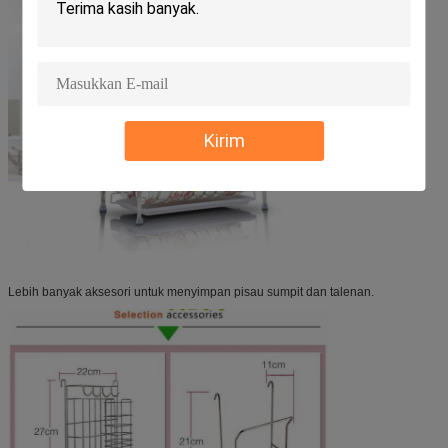
Kirim
Lebih banyak aksesori untuk menyimpan pisau sumpit dan talenan.