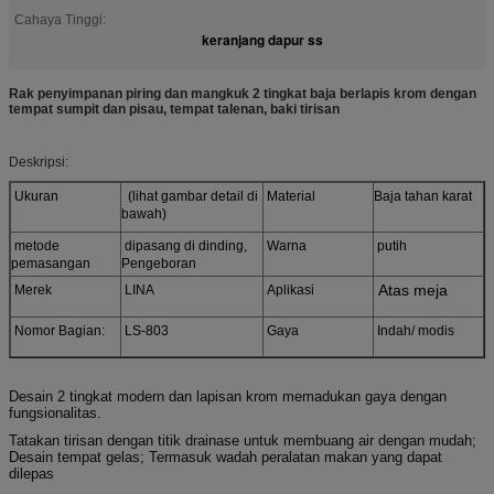
Cahaya Tinggi:
keranjang dapur ss
Rak penyimpanan piring dan mangkuk 2 tingkat baja berlapis krom dengan
tempat sumpit dan pisau, tempat talenan, baki tirisan
Deskripsi:
Ukuran
(lihat gambar detail di
Material
Baja tahan karat
bawah)
metode
dipasang di dinding,
Warna
putih
pemasangan
Pengeboran
Atas meja
Merek
LINA
Aplikasi
Nomor Bagian:
LS-803
Gaya
Indah/ modis
Desain 2 tingkat modern dan lapisan krom memadukan gaya dengan
fungsionalitas.
Tatakan tirisan dengan titik drainase untuk membuang air dengan mudah;
Desain tempat gelas; Termasuk wadah peralatan makan yang dapat
dilepas