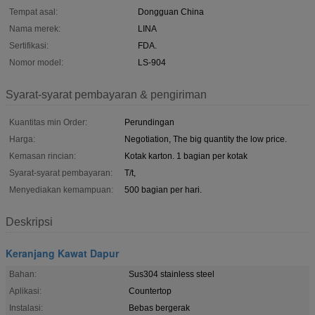
Tempat asal:
Dongguan China
Nama merek:
LINA
Sertifikasi:
FDA.
Nomor model:
LS-904
Syarat-syarat pembayaran & pengiriman
Kuantitas min Order:
Perundingan
Harga:
Negotiation, The big quantity the low price.
Kemasan rincian:
Kotak karton. 1 bagian per kotak
Syarat-syarat pembayaran:
T/t,
Menyediakan kemampuan:
500 bagian per hari.
Deskripsi
Keranjang Kawat Dapur
Bahan:
Sus304 stainless steel
Aplikasi:
Countertop
Instalasi:
Bebas bergerak