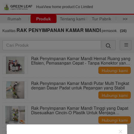
HuaView home product Co Limited
Rumah
Produk
Tentang kami
Tur Pabrik
>>
RAK PENYIMPANAN KAMAR MANDI
Kualitas
pemasok.
(16)
Rak Penyimpanan Kamar Mandi Hemat Ruang yang
Efisien, Pemasangan Cepat - Tanpa Konektor yang
Terlihat
Hubungi kami
Rak Penyimpanan Kamar Mandi Putar Multi Tingkat
dengan Dasar Padat untuk Pegangan yang Stabil
Hubungi kami
Rak Penyimpanan Kamar Mandi Tinggi yang Dapat
Disesuaikan Cincin-O Plastik Untuk Menjaga
Kelancaran
Hubungi kami
Rak Kamar Mandi Logam Bahan Non-Toksik, Rak