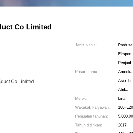
uct Co Limited
Jenis bisnis:
Produse
Eksporti
Penjual
Pasar utama:
Amerika
Asia Ti
Afrika
Merek:
Lina
Wakakak karyawan:
100~120
3
Penjualan tahunan:
5,000,00
Tahun didirikan:
2017