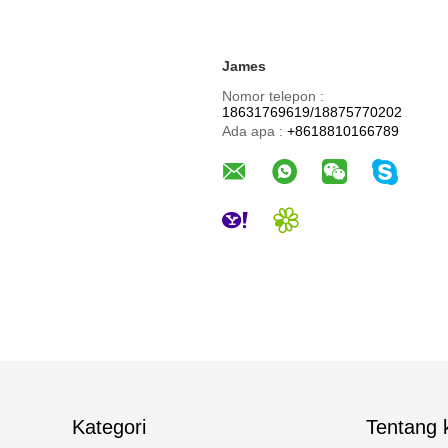
James
Nomor telepon :
18631769619/18875770202
Ada apa :
+8618810166789
Kategori
Tentang k