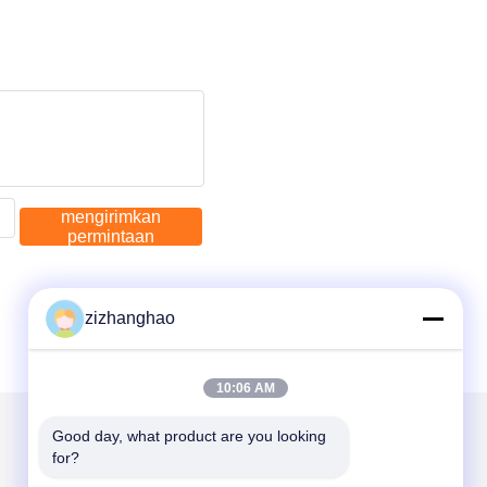
mengirimkan
permintaan
zizhanghao
10:06 AM
Good day, what product are you looking 
for?
Kirimkan Kami