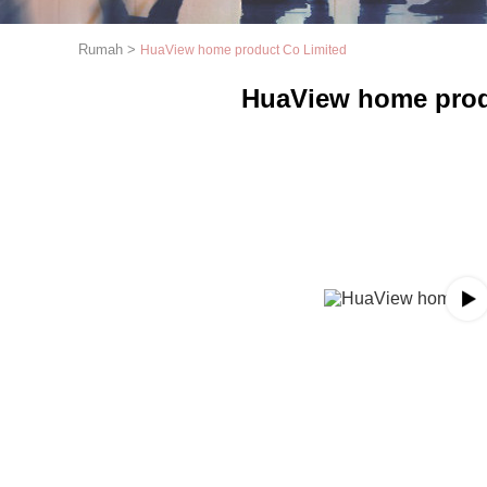
Rumah
>
HuaView home product Co Limited
HuaView home prod
1
2