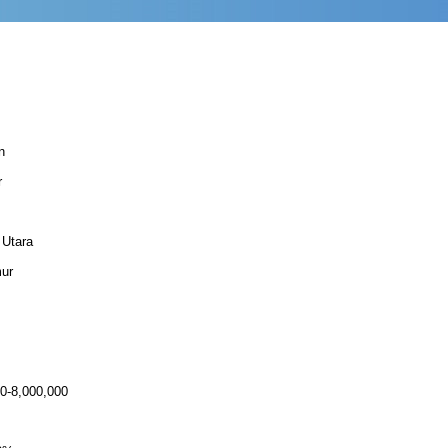
n
r
 Utara
mur
0-8,000,000