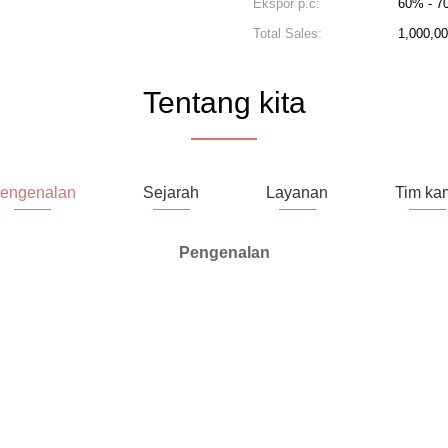
Ekspor p.c:
60% - 7
Total Sales:
1,000,0
Tentang kita
engenalan
Sejarah
Layanan
Tim ka
Pengenalan