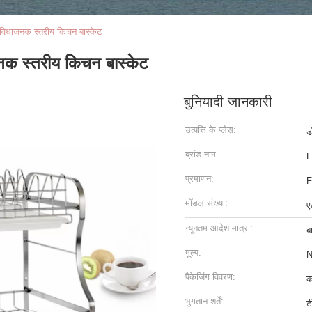
सुविधाजनक स्तरीय किचन बास्केट
जनक स्तरीय किचन बास्केट
बुनियादी जानकारी
उत्पत्ति के प्लेस:
ड
ब्रांड नाम:
L
प्रमाणन:
F
मॉडल संख्या:
ए
न्यूनतम आदेश मात्रा:
ब
मूल्य:
N
पैकेजिंग विवरण:
क
भुगतान शर्तें:
ट