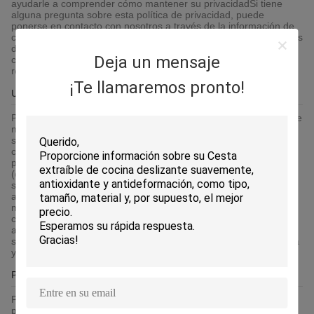
ayudarle a comprender cómo mantener su privacidadSi tiene
alguna pregunta sobre esta política de privacidad, puede
ponerse en contacto con nosotros a través de la información de
contacto publicada en la plataforma.dejará de utilizar los servicios
de la plataforma inmediatamenteAl continuar utilizando
Deja un mensaje
cualquiera de los servicios de la plataforma, usted acepta que
recopilaremos, usaremos, almacenarem
¡Te llamaremos pronto!
Uso de las cookies
Para brindarle una experiencia de acceso más fácil, cuando visite
nuestros sitios web relacionados con la plataforma o utilice los
servicios proporcionados por la plataforma, podemos utilizar
cookies, cookies flash u otro almacenamiento local
proporcionado por su navegador o aplicaciones asociadas
(colectivamente "Cookies") para brindarle una experiencia y
servicio de usuario personalizados. Por favor, comprenda que
algunos de nuestros servicios solo se pueden implementar
mediante el uso de "cookies". Puede modificar la aceptación de
cookies o rechazar las cookies si su navegador o los servicios
adicionales del navegador lo permiten, pero esto puede afectar
su acceso seguro a los sitios web relacionados con la plataforma
y a los servicios proporcionados por
Protección de su información personal
Para proteger la seguridad de su información, nos esforzamos
por tomar todas las medidas de seguridad razonables para