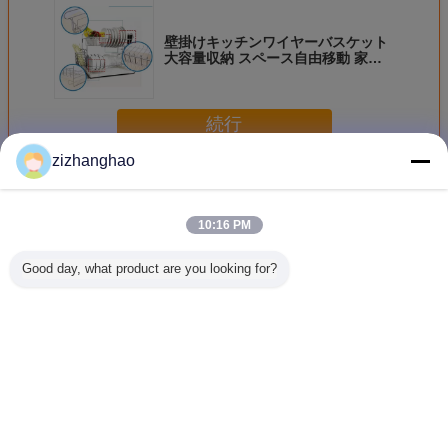
壁掛けキッチンワイヤーバスケット
大容量収納 スペース自由移動 家庭
用品用
続行
zizhanghao
キッチンワイヤーバスケット
多く
10:16 PM
Good day, what product are you looking for?
壁掛けキッチンワ
果物と食品店のキ
食器乾燥キッチン
カウンタ
イヤーバスケット
ッチン用ワイヤー
ワイヤーバスケッ
キッチン
大容量収納 スペー
バスケット、底段
ト クロム/粉体塗
ケット ,
ス自由移動 家庭用
のフラットデザイ
装 エレガントデザ
ダメージ
品用
ン
イン
チンコー
ヤーバス
言語を変えて下さい
Japanese