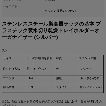
ハイライト:
キッチン 収納 バスケット
ステンレススチール製食器ラックの基本 プ
ラスチック製水切り乾燥トレイホルダーオ
ーガナイザー (シルバー)
説明：
サイズ
（下の詳細図を参照）
材質
ステンレス鋼
取り付け方法
壁掛け、穴あけ
色
シルバー
キッチンの壁
ブランド
LINA
用途
部品番号：
LS-906
スタイル
精巧/ファッション
食器から落ちる水を集めるための2つの水受け皿があり、食器が濡れるの
を防ぎます