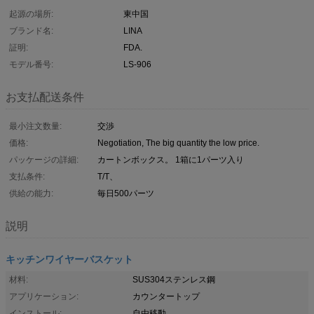
起源の場所:
東中国
ブランド名:
LINA
証明:
FDA.
モデル番号:
LS-906
お支払配送条件
最小注文数量:
交渉
価格:
Negotiation, The big quantity the low price.
パッケージの詳細:
カートンボックス。 1箱に1パーツ入り
支払条件:
T/T、
供給の能力:
毎日500パーツ
説明
キッチンワイヤーバスケット
材料:
SUS304ステンレス鋼
アプリケーション:
カウンタートップ
インストール:
自由移動