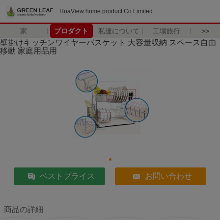
HuaView home product Co Limited
家
プロダクト
私達について
工場旅行
>>
壁掛けキッチンワイヤーバスケット 大容量収納 スペース自由
移動 家庭用品用
ベストプライス
お問い合わせ
商品の詳細