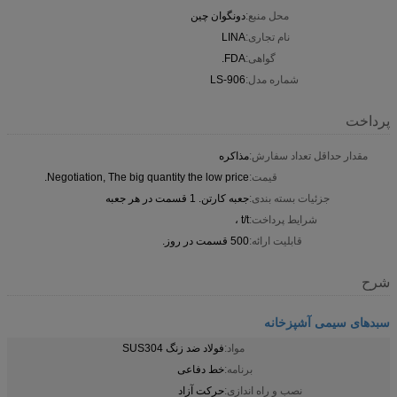
محل منبع:
دونگوان چین
نام تجاری:
LINA
گواهی:
FDA.
شماره مدل:
LS-906
پرداخت
مقدار حداقل تعداد سفارش:
مذاکره
قیمت:
Negotiation, The big quantity the low price.
جزئیات بسته بندی:
جعبه کارتن. 1 قسمت در هر جعبه
شرایط پرداخت:
t/t ،
قابلیت ارائه:
500 قسمت در روز.
شرح
سبدهای سیمی آشپزخانه
مواد:
فولاد ضد زنگ SUS304
برنامه:
خط دفاعی
نصب و راه اندازی:
حركت آزاد