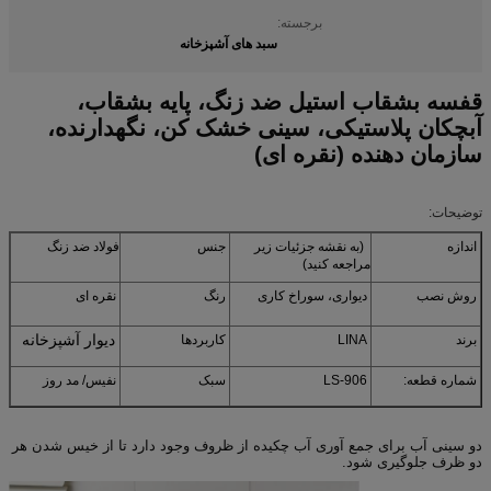
برجسته:
سبد های آشپزخانه
قفسه بشقاب استیل ضد زنگ، پایه بشقاب،
آبچکان پلاستیکی، سینی خشک کن، نگهدارنده،
سازمان دهنده (نقره ای)
توضیحات:
اندازه
(به نقشه جزئیات زیر
جنس
فولاد ضد زنگ
مراجعه کنید)
روش نصب
دیواری، سوراخ کاری
رنگ
نقره ای
دیوار آشپزخانه
برند
LINA
کاربردها
شماره قطعه:
LS-906
سبک
نفیس/ مد روز
دو سینی آب برای جمع آوری آب چکیده از ظروف وجود دارد تا از خیس شدن هر
دو ظرف جلوگیری شود.