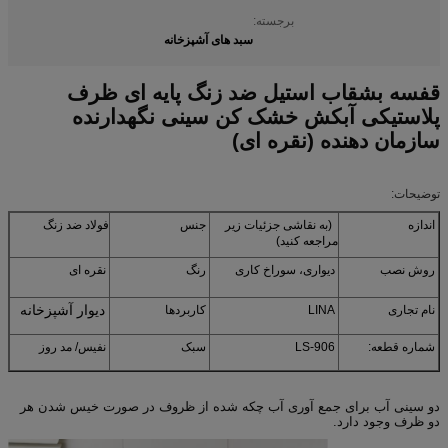
برجسته:
سبد های آشپزخانه
قفسه بشقاب استیل ضد زنگ پایه ای ظرف
پلاستیکی آبکش خشک کن سینی نگهدارنده
سازمان دهنده (نقره ای)
توضیحات:
اندازه
(به نقاشی جزئیات زیر
جنس
فولاد ضد زنگ
مراجعه کنید)
روش نصب
دیواری، سوراخ کاری
رنگ
نقره ای
دیوار آشپزخانه
نام تجاری
LINA
کاربردها
شماره قطعه:
LS-906
سبک
نفیس/ مد روز
دو سینی آب برای جمع آوری آب چکه شده از ظروف در صورت خیس شدن هر
دو ظرف وجود دارد.