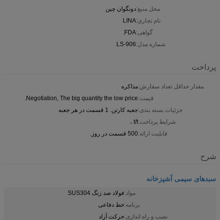
محل منبع:
دونگوان چین
نام تجاری:
LINA
گواهی:
FDA.
شماره مدل:
LS-906
پرداخت
مقدار حداقل تعداد سفارش:
مذاکره
قیمت:
Negotiation, The big quantity the low price.
جزئیات بسته بندی:
جعبه کارتن. 1 قسمت در هر جعبه
شرایط پرداخت:
t/t ،
قابلیت ارائه:
500 قسمت در روز.
شرح
سبدهای سیمی آشپزخانه
مواد:
فولاد ضد زنگ SUS304
برنامه:
خط دفاعی
نصب و راه اندازی:
حركت آزاد