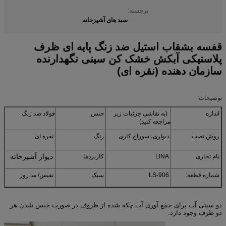
برجسته:
سبد های آشپزخانه
قفسه بشقاب استیل ضد زنگ پایه ای ظرف
پلاستیکی آبکش خشک کن سینی نگهدارنده
سازمان دهنده (نقره ای)
توضیحات:
اندازه
(به نقاشی جزئیات زیر
جنس
فولاد ضد زنگ
مراجعه کنید)
روش نصب
دیواری، سوراخ کاری
رنگ
نقره ای
دیوار آشپزخانه
نام تجاری
LINA
کاربردها
شماره قطعه:
LS-906
سبک
نفیس/ مد روز
دو سینی آب برای جمع آوری آب چکه شده از ظروف در صورت خیس شدن هر
دو ظرف وجود دارد.