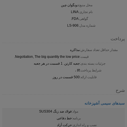
محل منبع:
دونگوان چین
نام تجاری:
LINA
گواهی:
FDA.
شماره مدل:
LS-906
پرداخت
مقدار حداقل تعداد سفارش:
مذاکره
قیمت:
Negotiation, The big quantity the low price.
جزئیات بسته بندی:
جعبه کارتن. 1 قسمت در هر جعبه
شرایط پرداخت:
t/t ،
قابلیت ارائه:
500 قسمت در روز.
شرح
سبدهای سیمی آشپزخانه
مواد:
فولاد ضد زنگ SUS304
برنامه:
خط دفاعی
نصب و راه اندازی:
حركت آزاد