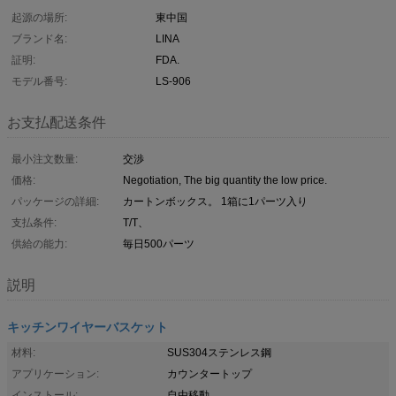
起源の場所:
東中国
ブランド名:
LINA
証明:
FDA.
モデル番号:
LS-906
お支払配送条件
最小注文数量:
交渉
価格:
Negotiation, The big quantity the low price.
パッケージの詳細:
カートンボックス。 1箱に1パーツ入り
支払条件:
T/T、
供給の能力:
毎日500パーツ
説明
キッチンワイヤーバスケット
材料:
SUS304ステンレス鋼
アプリケーション:
カウンタートップ
インストール:
自由移動