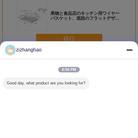
果物と食品店のキッチン用ワイヤー
バスケット、底段のフラットデザイ
ン
続行
zizhanghao
キッチンワイヤーバスケット
多く
8:56 PM
Good day, what product are you looking for?
壁掛けキッチンワ
果物と食品店のキ
食器乾燥キッチン
カウンタ
イヤーバスケット
ッチン用ワイヤー
ワイヤーバスケッ
キッチン
大容量収納 スペー
バスケット、底段
ト クロム/粉体塗
ケット ,
ス自由移動 家庭用
のフラットデザイ
装 エレガントデザ
ダメージ
品用
ン
イン
チンコー
ヤーバス
言語を変えて下さい
Japanese