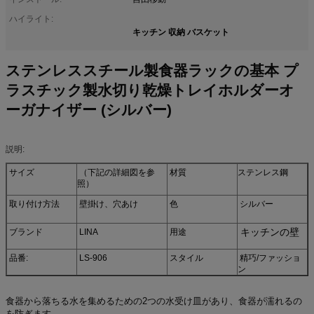
ハイライト:
キッチン 収納 バスケット
ステンレススチール製食器ラックの基本 プ
ラスチック製水切り乾燥トレイホルダーオ
ーガナイザー (シルバー)
説明:
サイズ
（下記の詳細図を参
材質
ステンレス鋼
照）
取り付け方法
壁掛け、穴あけ
色
シルバー
キッチンの壁
ブランド
LINA
用途
品番:
LS-906
スタイル
精巧/ファッショ
ン
食器から落ちる水を集めるための2つの水受け皿があり、食器が濡れるの
を防ぎます