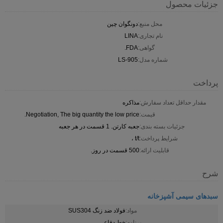
جزئیات محصول
محل منبع:
دونگوان چین
نام تجاری:
LINA
گواهی:
FDA.
شماره مدل:
LS-905
پرداخت
مقدار حداقل تعداد سفارش:
مذاکره
قیمت:
Negotiation, The big quantity the low price.
جزئیات بسته بندی:
جعبه کارتن. 1 قسمت در هر جعبه
شرایط پرداخت:
t/t ،
قابلیت ارائه:
500 قسمت در روز.
شرح
سبدهای سیمی آشپزخانه
مواد:
فولاد ضد زنگ SUS304
برنامه:
خط دفاعی