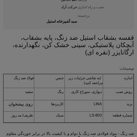
نصب و راه اندازی:
حركت آزاد
برجسته:
سبد آشپزخانه استیل
قفسه بشقاب استیل ضد زنگ، پایه بشقاب،
آبچکان پلاستیکی، سینی خشک کن، نگهدارنده،
ارگانایزر (نقره ای)
توضیحات:
اندازه
(به نقاشی جزئیات زیر
جنس
فولاد ضد زنگ
مراجعه کنید)
روش نصب
دیواری، سوراخ کاری
رنگ
سفید
روی پیشخوان
برند
LINA
کاربردها
شماره قطعه:
LS-803
سبک
ظریف/ مد روز
ضد زنگ - مواد فولادی ضد زنگ با دوام و با کیفیت بالا در برابر خوردگی مقاوم