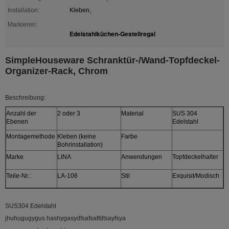
Installation:
Kleben,
Markieren:
Edelstahlküchen-Gestellregal
SimpleHouseware Schranktür-/Wand-Topfdeckel-
Organizer-Rack, Chrom
Beschreibung:
Anzahl der
2 oder 3
Material
SUS 304
Ebenen
Edelstahl
Montagemethode
Kleben (keine
Farbe
Bohrinstallation)
Marke
LINA
Anwendungen
Topfdeckelhalter
Teile-Nr.:
LA-106
Stil
Exquisit/Modisch
SUS304 Edelstahl
jhuhugugygus hashygasydfsafsatfdtsayfsya