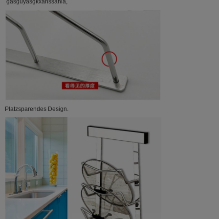
gasguyasgkxahssahia,
Platzsparendes Design.