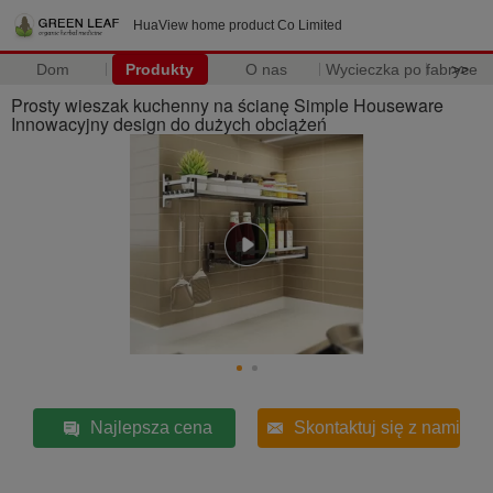
HuaView home product Co Limited
Dom
Produkty
O nas
Wycieczka po fabryce
>>
Prosty wieszak kuchenny na ścianę Simple Houseware
Innowacyjny design do dużych obciążeń
Najlepsza cena
Skontaktuj się z nami