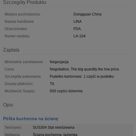
Szczegóły Produktu
Miejsce pochodzenia:
Dongguan Chiny
Nazwa handlowa:
LINA
Orzecznictwo:
FDA.
Numer modelu:
LA-104
Zapłata
Minimalne zamówienie:
Negocjacja
Cena:
Negotiation, The big quantity the low price.
Szczegóły pakowania:
Pudełko kartonowe. 1 część w pudełku
Zasady płatności:
T/t,
Możliwość Supply:
500 części dziennie.
Opis
Półka kuchenna na ścianę
Tworzywo:
SUS304 Stal nierdzewna
Aplikacja:
Ściana kuchenna, łazienka