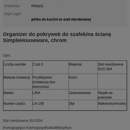
Instalacja:
Klejący,
High Light:
półka do kuchni ze stali nierdzewnej
Organizer do pokrywek do szafek/na ścianę
SimpleHouseware, chrom
Opis:
Liczba warstw
2 lub 3
Materiał
Stal nierdzewna
SUS 304
Metoda instalacji
Przyklejanie
Kolor
(instalacja bez
wiercenia)
Marka
LINA
Zastosowania
Stojak na
pokrywki
Numer części:
LA-106
Styl
Wykwintny/modny
Stal nierdzewna SUS304
jhuhugugygus hashygasydfsafsatfdtsayfsya