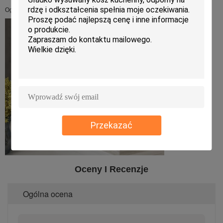
Ogólne wrażenie w kuchni
Przekazać
Oceny I Recenzje
Ogólna ocena