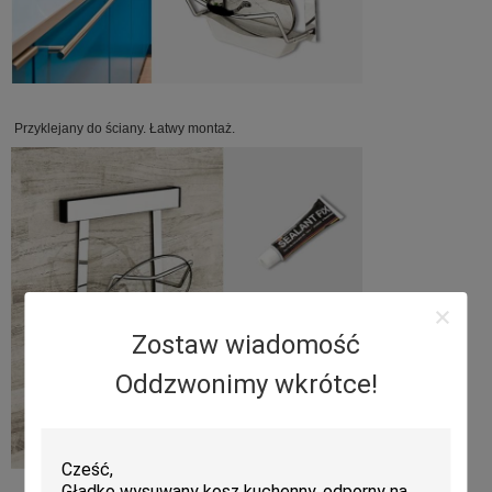
Przyklejany do ściany. Łatwy montaż.
Zostaw wiadomość
Oddzwonimy wkrótce!