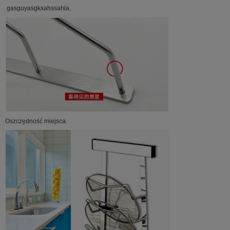
gasguyasgkxahssahia,
Oszczędność miejsca.