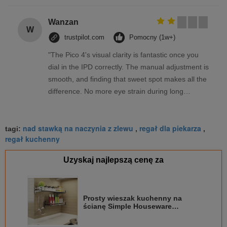
Wanzan
W
trustpilot.com
Pomocny (1w+)
"The Pico 4's visual clarity is fantastic once you
dial in the IPD correctly. The manual adjustment is
smooth, and finding that sweet spot makes all the
difference. No more eye strain during long
sessions. Highly recommend taking the time to set
it up properly!""The Pico 4's visual clarity is
nad stawką na naczynia z zlewu
regał dla piekarza
fantastic once you dial in the IPD correctly. The
tagi:
,
,
regał kuchenny
manual adjustment is smooth, and finding that
sweet spot makes all the difference. No more eye
Uzyskaj najlepszą cenę za
strain during long sessions. Highly recommend
taking the time to set it up properly!""The Pico 4's
visual clarity is fantastic once you dial in the IPD
Prosty wieszak kuchenny na
correctly. The manual adjustment is smooth, and
ścianę Simple Houseware
finding that sweet spot makes all the difference.
Innowacyjny design do dużych
obciążeń
No more eye strain during long sessions. Highly