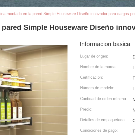
cina montado en la pared Simple Houseware Diseño innovador para cargas p
a pared Simple Houseware Diseño inno
Informacion basica
Lugar de origen:
D
Nombre de la marca:
L
Certificación:
F
Número de modelo:
L
Cantidad de orden mínima:
N
Precio:
N
Detalles de empaquetado:
C
Condiciones de pago:
T