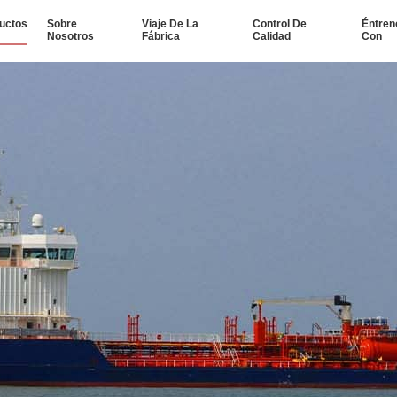
uctos
Sobre
Viaje De La
Control De
Éntren
Nosotros
Fábrica
Calidad
Con