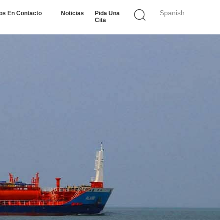
Spanish
os En Contacto
Noticias
Pida Una
Cita