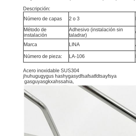
Descripción:
Número de capas
2 o 3
Método de
Adhesivo (instalación sin
instalación
taladrar)
Marca
LINA
Número de pieza:
LA-106
Acero inoxidable SUS304
jhuhugugygus hashygasydfsafsatfdtsayfsya
gasguyasgkxahssahia,