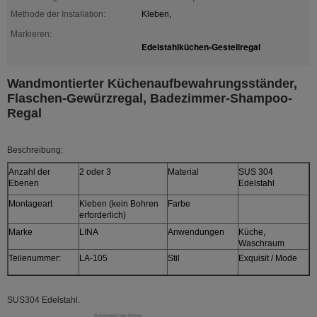
Methode der Installation:
Kleben,
Markieren:
Edelstahlküchen-Gestellregal
Wandmontierter Küchenaufbewahrungsständer,
Flaschen-Gewürzregal, Badezimmer-Shampoo-
Regal
Beschreibung:
Anzahl der
2 oder 3
Material
SUS 304
Ebenen
Edelstahl
Montageart
Kleben (kein Bohren
Farbe
erforderlich)
Marke
LINA
Anwendungen
Küche,
Waschraum
Teilenummer:
LA-105
Stil
Exquisit / Mode
SUS304 Edelstahl.