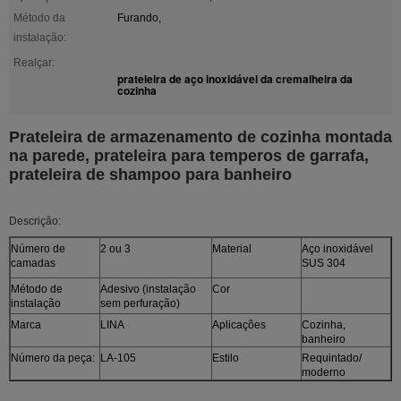
Método da
Furando,
instalação:
Realçar:
prateleira de aço inoxidável da cremalheira da
cozinha
Prateleira de armazenamento de cozinha montada
na parede, prateleira para temperos de garrafa,
prateleira de shampoo para banheiro
Descrição:
Número de
2 ou 3
Material
Aço inoxidável
camadas
SUS 304
Método de
Adesivo (instalação
Cor
instalação
sem perfuração)
Marca
LINA
Aplicações
Cozinha,
banheiro
Número da peça:
LA-105
Estilo
Requintado/
moderno