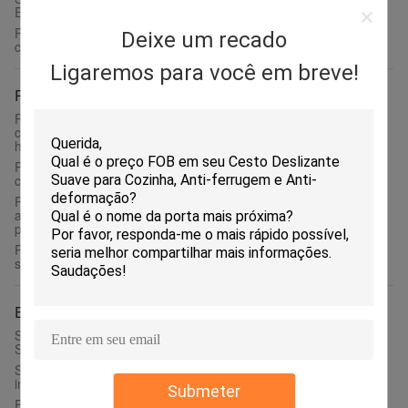
Escorredor de Pratos Removível em Aço Inoxidável
Prateleira de secagem de louça de cozinha de fácil instalação
Deixe um recado
com 2 níveis e tábua de drenagem removível
Ligaremos para você em breve!
Prateleira de temperos de parede em aço inoxidável
Prateleira de temperos de parede em aço inoxidável de
combinação livre, formato quadrado, sem necessidade de
hardware
Prateleira de especiarias de parede em aço inoxidável anti-
curvatura, cor prata escovada, fácil instalação
Prateleira de especiarias de parede com amplo espaço de
armazenamento, prateleira de especiarias de metal com suporte
para tábua de cortar
Prateleira de temperos de aço inoxidável de fácil limpeza,
suporte para temperos de parede antiaderente
Estaca de cozinha de aço inoxidável
Suporte de Aço Inoxidável Polido para Cozinha, Ranhuras
Suportam Prateleiras de Cozinha de Metal
Suporte de cozinha Ss para utensílios de mesa, suportes de aço
inoxidável sólido de alto desempenho para armazenamento
Submeter
Escorredor de Pratos em Aço Inoxidável para Cozinha para um