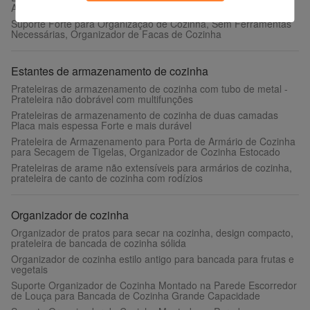
Ambiente Limpo e Organizado
Suporte Forte para Organização de Cozinha, Sem Ferramentas
Necessárias, Organizador de Facas de Cozinha
Estantes de armazenamento de cozinha
Prateleiras de armazenamento de cozinha com tubo de metal -
Prateleira não dobrável com multifunções
Prateleiras de armazenamento de cozinha de duas camadas
Placa mais espessa Forte e mais durável
Prateleira de Armazenamento para Porta de Armário de Cozinha
para Secagem de Tigelas, Organizador de Cozinha Estocado
Prateleiras de arame não extensíveis para armários de cozinha,
prateleira de canto de cozinha com rodízios
Organizador de cozinha
Organizador de pratos para secar na cozinha, design compacto,
prateleira de bancada de cozinha sólida
Organizador de cozinha estilo antigo para bancada para frutas e
vegetais
Suporte Organizador de Cozinha Montado na Parede Escorredor
de Louça para Bancada de Cozinha Grande Capacidade