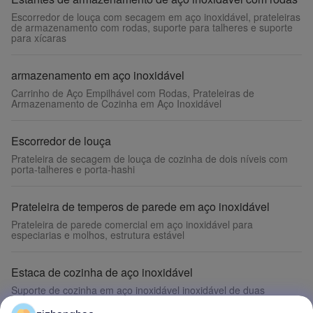
Escorredor de louça com secagem em aço inoxidável, prateleiras
de armazenamento com rodas, suporte para talheres e suporte
para xícaras
armazenamento em aço inoxidável
Carrinho de Aço Empilhável com Rodas, Prateleiras de
Armazenamento de Cozinha em Aço Inoxidável
Escorredor de louça
Prateleira de secagem de louça de cozinha de dois níveis com
porta-talheres e porta-hashi
Prateleira de temperos de parede em aço inoxidável
Prateleira de parede comercial em aço inoxidável para
especiarias e molhos, estrutura estável
Estaca de cozinha de aço inoxidável
Suporte de cozinha em aço inoxidável inoxidável de duas
camadas com suporte para pauzinhos