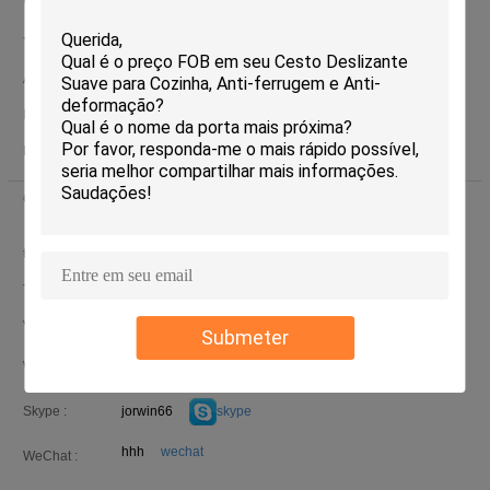
WeChat :
Yahoo :
5555
AIM :
dsadasda
ICQ :
rwrwrw
Email :
Jamestest@163.com
Contatos :
Mr. Jorwin (HuaView home product Co Limited)
último
Login: horas 10 minuts atrás
trabalho :
Marketting manager
Telefone :
86-15986697800
VIBER :
12588888888
Submeter
ddssaddd
Whatsapp
WHATSAPP :
jorwin66
skype
Skype :
hhh
wechat
WeChat :