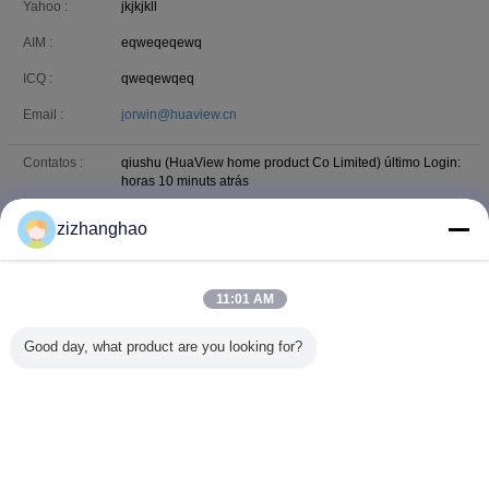
Yahoo :
jkjkjkll
AIM :
eqweqeqewq
ICQ :
qweqewqeq
Email :
jorwin@huaview.cn
Contatos :
qiushu (HuaView home product Co Limited)
último Login:
horas 10 minuts atrás
Telefone :
18667676767
zizhanghao
Email :
qiushu@maoyt.com
11:01 AM
Contatos :
Paris (HuaView home product Co Limited)
último Login:
horas 10 minuts atrás
Good day, what product are you looking for?
Telefone :
13022912222
Email :
943854669@qq.com
Mude a língua