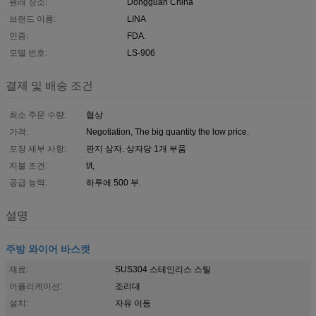
원래 장소:
Dongguan China
브랜드 이름:
LINA
인증:
FDA.
모델 번호:
LS-906
결제 및 배송 조건
최소 주문 수량:
협상
가격:
Negotiation, The big quantity the low price.
포장 세부 사항:
판지 상자. 상자당 1개 부품
지불 조건:
t/t,
공급 능력:
하루에 500 부.
설명
주방 와이어 바스켓
재료:
SUS304 스테인리스 스틸
어플리케이션:
조리대
설치:
자유 이동