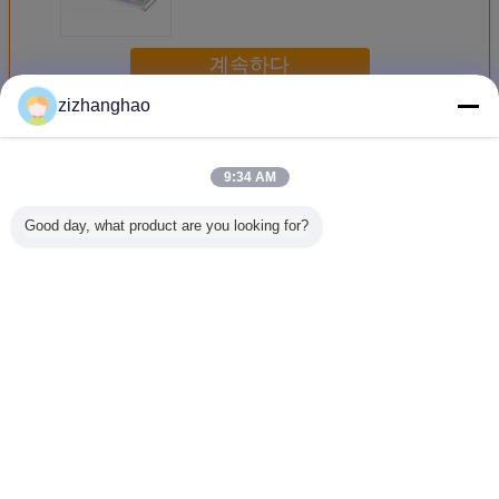
계속하다
zizhanghao
주방 와이어 바스켓
더 많은 것
9:34 AM
Good day, what product are you looking for?
벽걸이 주방 와이
과일 및 식료품점
주방 식기 건조 와
싱크대 부
어 바스켓 대형 수
주방 와이어 바구
이어 바스켓 크롬 /
바구니, 
납 공간 자유 이동
니, 하단 층 평면 디
분체 도장 우아한
상 저항하
가정용품
자인
디자인
구석 철사
언어를 바꾸십시오
Korean
홈
|
우리에 대하여
|
사이트맵
|
개인정보 보호 정책