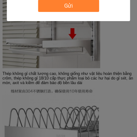
Gửi
Thép không gỉ chất lượng cao, không giống như vật liệu hoàn thiện bằng
crôm, thép không gỉ 18/10 cấp thực phẩm loại bỏ các hư hại do gỉ sét, ăn
mòn, axit và kiềm để đảm bảo độ bền lâu dài