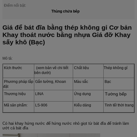
Điểm nổi bật:
Thùng chứa bếp
Giá để bát đĩa bằng thép không gỉ Cơ bản
Khay thoát nước bằng nhựa Giá đỡ Khay
sấy khô (Bạc)
Mô tả:
Kích thước
(xem bản vẽ chi tiết
Chất liệu
Thép không gỉ
bên dưới)
Phương pháp lắp
Gắn tường, Khoan
Màu sắc
Bạc
đặt
Tường bếp
Thương hiệu
LINA
Ứng dụng
Mã sản phẩm:
LS-906
Kiểu dáng
Tinh tế/ thời trang
Có hai khay hứng nước để hứng nước nhỏ giọt từ bát đĩa để tránh làm
ướt cả bát đĩa