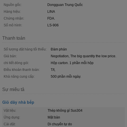
Nguồn gốc:
Dongguan Trung Quốc
Hàng hiệu:
LINA
Chứng nhận:
FDA.
Số mô hình:
LS-906
Thanh toán
Số lượng đặt hàng tối thiểu:
Đàm phán
Giá bán:
Negotiation, The big quantity the low price.
chi tiết đóng gói:
Hộp carton. 1 phần mỗi hộp
Điều khoản thanh toán:
T/t,
Khả năng cung cấp:
500 phần mỗi ngày.
Sự miêu tả
Giỏ dây nhà bếp
Vật liệu:
Thép không gỉ Sus304
Ứng dụng:
Mặt bàn
Cài đặt:
Di chuyển tự do