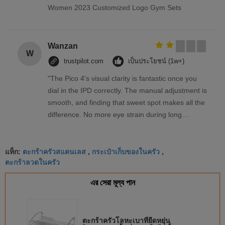
Women 2023 Customized Logo Gym Sets
Wanzan
W
trustpilot.com
เป็นประโยชน์ (1w+)
"The Pico 4's visual clarity is fantastic once you
dial in the IPD correctly. The manual adjustment is
smooth, and finding that sweet spot makes all the
difference. No more eye strain during long
sessions. Highly recommend taking the time to set
it up properly!""The Pico 4's visual clarity is
ตะกร้าครัวสแตนเลส
กระเป๋าเก็บของในครัว
fantastic once you dial in the IPD correctly. The
แท็ก:
,
,
ตะกร้าลวดในครัว
manual adjustment is smooth, and finding that
sweet spot makes all the difference. No more eye
এর সেরা মূল্য পান
strain during long sessions. Highly recommend
taking the time to set it up properly!""The Pico 4's
visual clarity is fantastic once you dial in the IPD
ตะกร้าครัวโลหะเบาที่ยืดหยุ่น
correctly. The manual adjustment is smooth, and