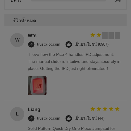
1 ดาว
0%
รีวิวทั้งหมด
W*s
W
trustpilot.com
เป็นประโยชน์ (8987)
"I love how the Pico 4 handles IPD adjustment.
The manual slider is intuitive and stays securely in
place. Getting the IPD just right eliminated！
Liang
L
trustpilot.com
เป็นประโยชน์ (44)
Solid Pattern Quick Dry One Piece Jumpsuit for