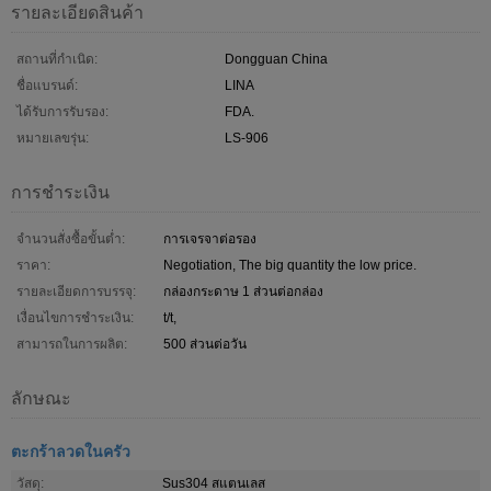
รายละเอียดสินค้า
สถานที่กำเนิด:
Dongguan China
ชื่อแบรนด์:
LINA
ได้รับการรับรอง:
FDA.
หมายเลขรุ่น:
LS-906
การชำระเงิน
จำนวนสั่งซื้อขั้นต่ำ:
การเจรจาต่อรอง
ราคา:
Negotiation, The big quantity the low price.
รายละเอียดการบรรจุ:
กล่องกระดาษ 1 ส่วนต่อกล่อง
เงื่อนไขการชำระเงิน:
t/t,
สามารถในการผลิต:
500 ส่วนต่อวัน
ลักษณะ
ตะกร้าลวดในครัว
วัสดุ:
Sus304 สแตนเลส