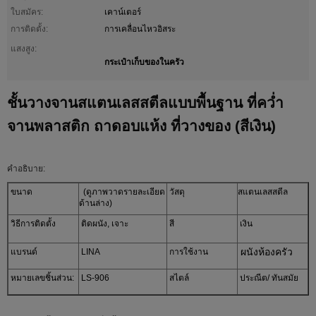
ใบสมัคร:
เคาน์เตอร์
การติดตั้ง:
การเคลื่อนไหวอิสระ
แสงสูง:
กระเป๋าเก็บของในครัว
ชั้นวางจานสแตนเลสสตีลแบบพื้นฐาน ที่คว่ำ
จานพลาสติก ถาดอบแห้ง ที่วางของ (สีเงิน)
คำอธิบาย:
ขนาด
(ดูภาพวาดรายละเอียด
วัสดุ
สแตนเลสสตีล
ด้านล่าง)
วิธีการติดตั้ง
ติดผนัง, เจาะ
สี
เงิน
ผนังห้องครัว
แบรนด์
LINA
การใช้งาน
หมายเลขชิ้นส่วน:
LS-906
สไตล์
ประณีต/ ทันสมัย