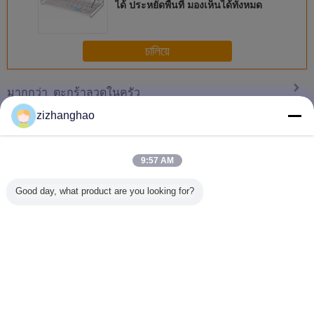
ได้ ประหยัดพื้นที่ มองเห็นได้ทั้งหมด
finding that sweet spot makes all the difference.
No more eye strain during long sessions. Highly
recommend taking the time to set it up
চালিয়ে
properly!""The Pico 4's visual clarity is fantastic
once you dial in the IPD correctly. The manual
ตะกร้าลวดในครัว
มากกว่า
adjustment is smooth, and finding that sweet spot
zizhanghao
makes all the difference. No more eye strain
during long sessions. Highly r
9:57 AM
ตะกร้าลวดติดผนัง
ตะกร้าลวดในครัว
ตะกร้าลวดสำหรับ
เคาน์เตอ
ห้องครัว พื้นที่จัด
ของร้านขายผลไม้
ตากจานในครัว ชุบ
กระเช้าจัด
Good day, what product are you looking for?
เก็บขนาดใหญ่
และอาหาร พร้อม
โครเมียม / เคลือบสี
คาไลห้อง
เคลื่อนย้ายได้อิสระ
ดีไซน์แบนของชั้น
ฝุ่น ดีไซน์สวยหรู
ความเส
สำหรับเครื่องใช้ใน
ล่าง
กระเช้าล
บ้าน
เปลี่ยนภาษา
s
Thai