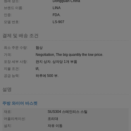
원래 장소:
Dongguan China
브랜드 이름:
LINA
인증:
FDA.
모델 번호:
LS-907
결제 및 배송 조건
최소 주문 수량:
협상
가격:
Negotiation, The big quantity the low price.
포장 세부 사항:
판지 상자. 상자당 1개 부품
지불 조건:
t/t,
공급 능력:
하루에 500 부.
설명
주방 와이어 바스켓
재료:
SUS304 스테인리스 스틸
어플리케이션:
조리대
설치:
자유 이동