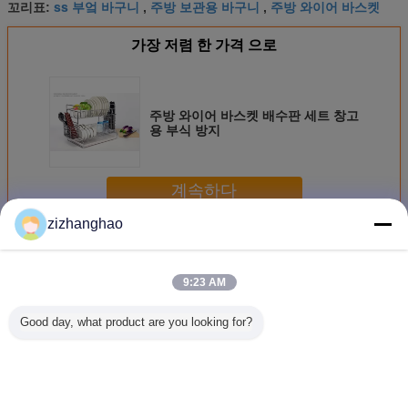
ss 부엌 바구니
주방 보관용 바구니
주방 와이어 바스켓
꼬리표:
,
,
가장 저렴 한 가격 으로
주방 와이어 바스켓 배수판 세트 창고
용 부식 방지
계속하다
zizhanghao
주방 와이어 바스켓
더 많은 것
9:23 AM
Good day, what product are you looking for?
벽걸이 주방 와이
과일 및 식료품점
주방 식기 건조 와
싱크대 부
어 바스켓 대형 수
주방 와이어 바구
이어 바스켓 크롬 /
바구니, 
납 공간 자유 이동
니, 하단 층 평면 디
분체 도장 우아한
상 저항하
가정용품
자인
디자인
구석 철사