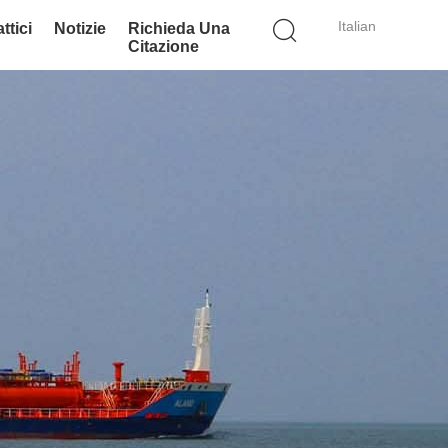
Italian
ttici
Notizie
Richieda Una
Citazione