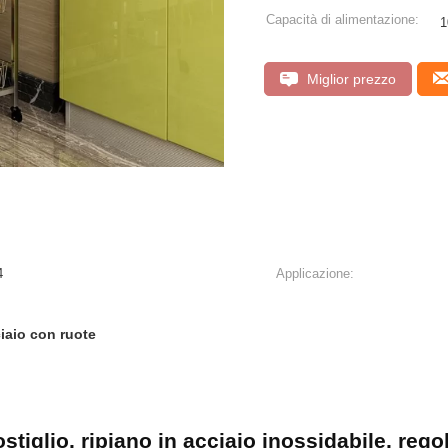
Capacità di alimentazione:
1
Miglior prezzo
4
Applicazione:
ciaio con ruote
stiglio, ripiano in acciaio inossidabile, rego