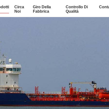
dotti
Circa
Giro Della
Controllo Di
Conta
Noi
Fabbrica
Qualità