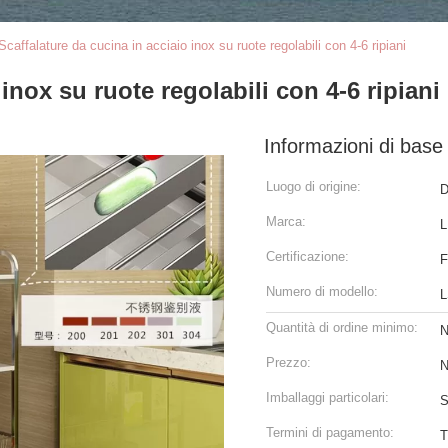
Scaffalature da cucina in acciaio inox su ruote regolabili con 4-6 ripiani
inox su ruote regolabili con 4-6 ripiani
Informazioni di base
Luogo di origine:
D
Marca:
L
Certificazione:
F
Numero di modello:
L
Quantità di ordine minimo:
N
Prezzo:
N
Imballaggi particolari:
S
Termini di pagamento:
T