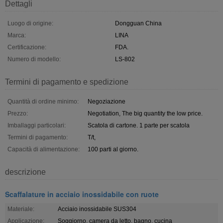
Dettagli
Luogo di origine:
Dongguan China
Marca:
LINA
Certificazione:
FDA.
Numero di modello:
LS-802
Termini di pagamento e spedizione
Quantità di ordine minimo:
Negoziazione
Prezzo:
Negotiation, The big quantity the low price.
Imballaggi particolari:
Scatola di cartone. 1 parte per scatola
Termini di pagamento:
T/t,
Capacità di alimentazione:
100 parti al giorno.
descrizione
Scaffalature in acciaio inossidabile con ruote
Materiale:
Acciaio inossidabile SUS304
Applicazione:
Soggiorno, camera da letto, bagno, cucina