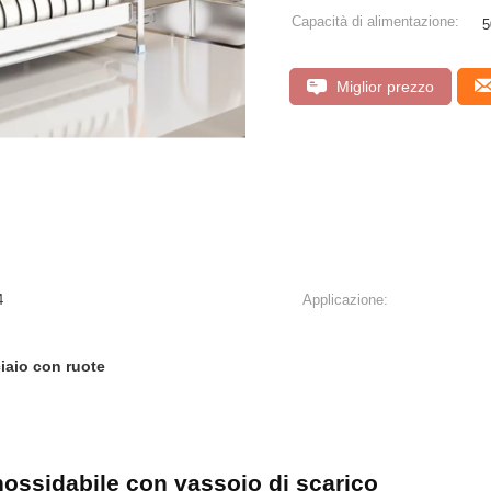
Capacità di alimentazione:
5
Miglior prezzo
4
Applicazione:
ciaio con ruote
 inossidabile con vassoio di scarico