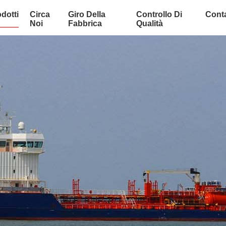
dotti
Circa
Giro Della
Controllo Di
Conta
Noi
Fabbrica
Qualità