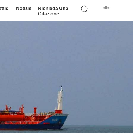
Italian
ttici
Notizie
Richieda Una
Citazione