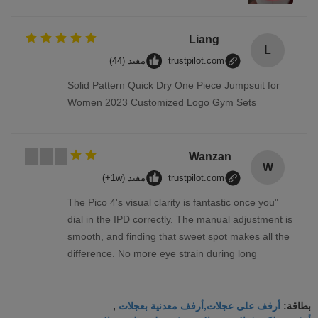
Liang
L
trustpilot.com
مفيد (44)
Solid Pattern Quick Dry One Piece Jumpsuit for
Women 2023 Customized Logo Gym Sets
Wanzan
W
trustpilot.com
مفيد (1w+)
"The Pico 4's visual clarity is fantastic once you
dial in the IPD correctly. The manual adjustment is
smooth, and finding that sweet spot makes all the
difference. No more eye strain during long
sessions. Highly recommend taking the time to set
it up properly!""The Pico 4's visual clarity is
أرفف على عجلات,أرفف معدنية بعجلات
fantastic once you dial in the IPD correctly. The
بطاقة:
,