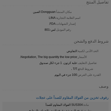
تفاصيل المنتج
مكان المنشأ:
Dongguan الصين
اسم العلامة التجارية:
LINA
إصدار الشهادات:
FDA.
رقم الموديل:
لس-801
شروط الدفع والشحن
الحد الأدنى لكمية:
التفاوض
الأسعار:
Negotiation, The big quantity the low price.
تفاصيل التغليف:
علبة كرتون. 1 جزء لكل صندوق
شروط الدفع:
T/T ،
القدرة على العرض:
100 جزء في اليوم.
وصف
رفوف تخزين من الفولاذ المقاوم للصدأ على عجلات
مادة:
SUS304 الفولاذ المقاوم للصدأ
تطبيق:
غرفة المعيشة وغرفة النوم والحمام والمطبخ