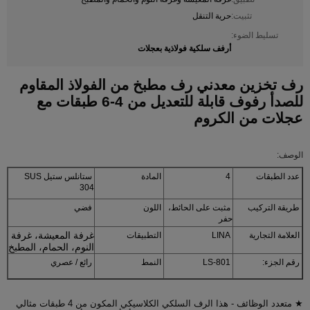
تثبيت:
حرية التنقل
تسليط الضوء:
أرفف سلكية فولاذية بعجلات
رف تخزين معدني رف مطبخ من الفولاذ المقاوم
للصدأ رفوف قابلة للتعديل من 4-6 طبقات مع
عجلات من الكروم
الوصف:
عدد الطبقات
4
المادة
ستانلس ستيل SUS
304
طريقة التركيب
مثبت على الحائط،
اللون
فضي
حفر
غرفة المعيشة، غرفة
العلامة التجارية
LINA
التطبيقات
النوم، الحمام، المطبخ
رقم الجزء:
LS-801
النمط
رائع / عصري
★ متعدد الوظائف - هذا الرف السلكي الكلاسيكي المكون من 4 طبقات مثالي