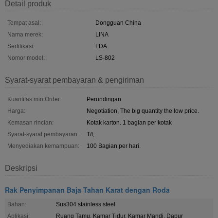
Detail produk
Tempat asal:
Dongguan China
Nama merek:
LINA
Sertifikasi:
FDA.
Nomor model:
LS-802
Syarat-syarat pembayaran & pengiriman
Kuantitas min Order:
Perundingan
Harga:
Negotiation, The big quantity the low price.
Kemasan rincian:
Kotak karton. 1 bagian per kotak
Syarat-syarat pembayaran:
T/t,
Menyediakan kemampuan:
100 Bagian per hari.
Deskripsi
Rak Penyimpanan Baja Tahan Karat dengan Roda
Bahan:
Sus304 stainless steel
Aplikasi:
Ruang Tamu, Kamar Tidur, Kamar Mandi, Dapur