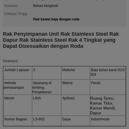
Instalasi:
Bebas bergerak
Cahaya Tinggi:
Rak kawat baja dengan roda
Rak Penyimpanan Unit Rak Stainless Steel Rak
Dapur Rak Stainless Steel Rak 4 Tingkat yang
Dapat Disesuaikan dengan Roda
Deskripsi:
Jumlah Lapisan
3
Material
Baja tahan karat SUS
304
metode
dipasang di
Warna
Perak
pemasangan
dinding,
Pengeboran
Ruang Tamu,
Merek
LINA
Aplikasi
Kamar Tidur,
Kamar Mandi,
Dapur
Nomor Bagian:
LS-802
Gaya
Indah/mode