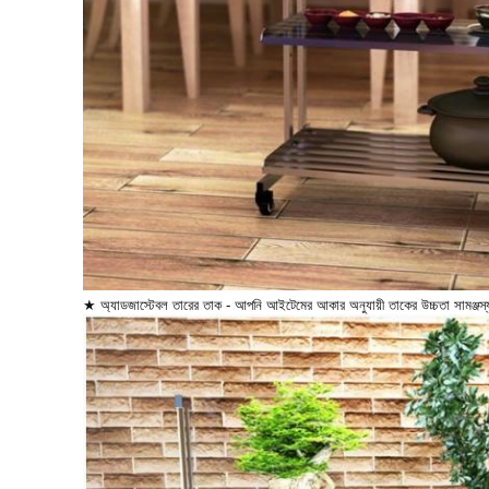
★ অ্যাডজাস্টেবল তারের তাক - আপনি আইটেমের আকার অনুযায়ী তাকের উচ্চতা সামঞ্জস্য