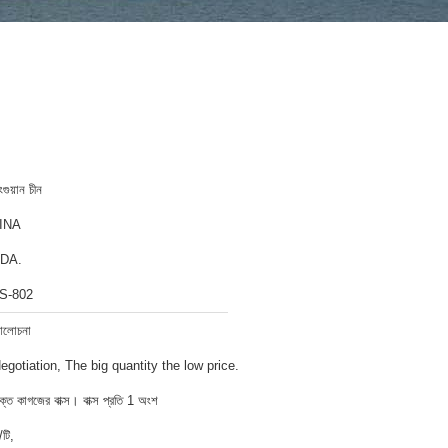
ংগুয়ান চীন
INA
DA.
S-802
লোচনা
egotiation, The big quantity the low price.
ক্ত কাগজের বাক্স। বাক্স প্রতি 1 অংশ
/টি,