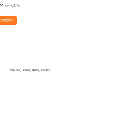
00 অংশ প্রতি দিন.
যোগাযোগ
লিভিং রুম, বেডরুম, বাথরুম, রান্নাঘর