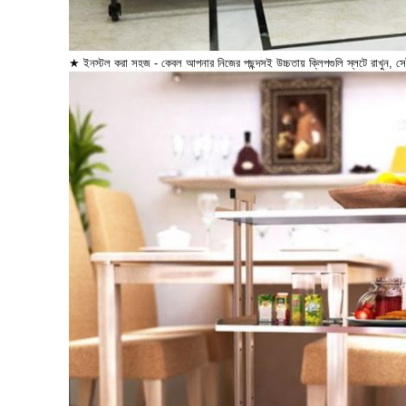
★ ইনস্টল করা সহজ - কেবল আপনার নিজের পছন্দসই উচ্চতায় ক্লিপগুলি স্লটে রাখুন, স