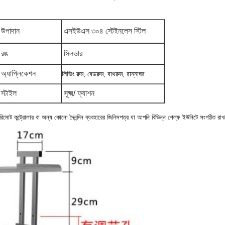
উপাদান
এসইউএস ৩০৪ স্টেইনলেস স্টিল
রঙ
সিলভার
অ্যাপ্লিকেশন
লিভিং রুম, বেডরুম, বাথরুম, রান্নাঘর
স্টাইল
সূক্ষ্ম/ ফ্যাশন
রিমোট কন্ট্রোলার বা অন্য কোনো দৈনন্দিন ব্যবহারের জিনিসপত্র যা আপনি বিভিন্ন শেল্ফ ইউনিটে সংগঠিত রাখ