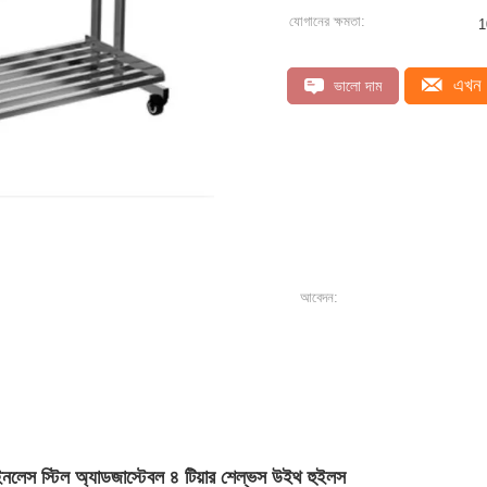
যোগানের ক্ষমতা:
1
এখন 
ভালো দাম
আবেদন:
টেইনলেস স্টিল অ্যাডজাস্টেবল ৪ টিয়ার শেল্ভস উইথ হুইলস