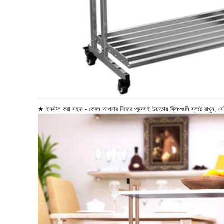
★ ইনস্টল করা সহজ - কেবল আপনার নিজের পছন্দসই উচ্চতায় ক্লিপগুলি স্লটে রাখুন, স