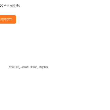
00 অংশ প্রতি দিন.
যোগাযোগ
লিভিং রুম, বেডরুম, বাথরুম, রান্নাঘর