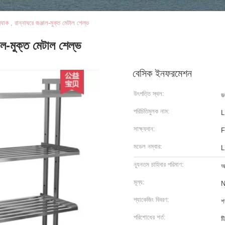
‍্যাক , রান্নাঘরে জঞ্জাল-মুক্ত মেটাল শেল্ভ
জাল-মুক্ত মেটাল শেল্ভ
বেসিক ইনফরমেশন
উৎপত্তি স্থল:
ড
পরিচিতিমুলক নাম:
L
সাক্ষ্যদান:
F
মডেল নম্বার:
L
ন্যূনতম চাহিদার পরিমাণ:
আ
মূল্য:
N
প্যাকেজিং বিবরণ:
শ
পরিশোধের শর্ত:
টি