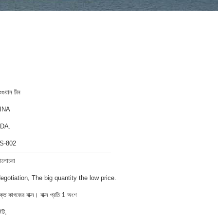
ংগুয়ান চীন
INA
DA.
S-802
লোচনা
egotiation, The big quantity the low price.
ক্ত কাগজের বাক্স। বাক্স প্রতি 1 অংশ
/টি,