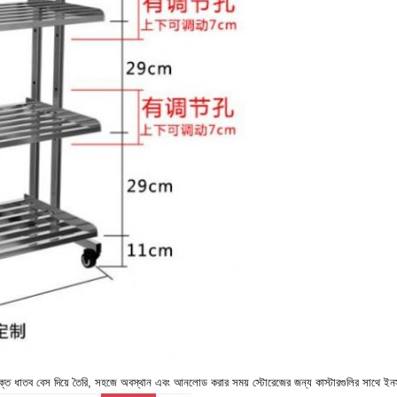
কযুক্ত ধাতব বেস দিয়ে তৈরি, সহজে অবস্থান এবং আনলোড করার সময় স্টোরেজের জন্য কাস্টারগুলির সাথে ই