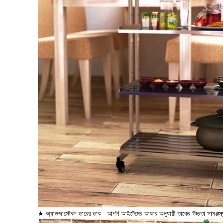
★ অ্যাডজাস্টেবল তারের তাক - আপনি আইটেমের আকার অনুযায়ী তাকের উচ্চতা সামঞ্জস্য