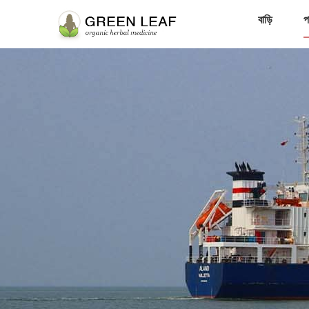
বাড়ি
প