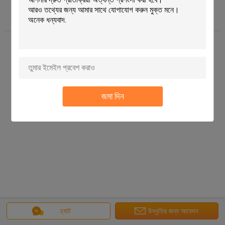
বাড়ি
|
আমাদের সম্পর্কে
|
সাইট ম্যাপ
|
গোপনীয়তা নীতি
ডেস্কটপ দেখুন
Copyright © 2015 - 2025 HuaView home product Co Limited.
All rights reserved. Developed by
ECER
জমা দিন
চ্যাট
উদ্ধৃতির জন্য আবেদন