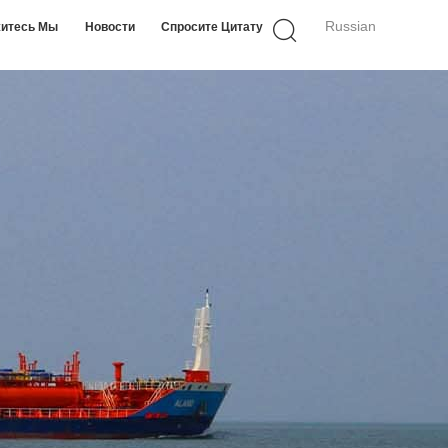
Russian
итесь Мы
Новости
Спросите Цитату