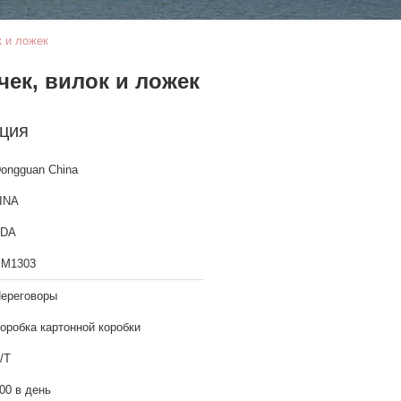
к и ложек
чек, вилок и ложек
ция
ongguan China
INA
FDA
М1303
ереговоры
оробка картонной коробки
/Т
00 в день