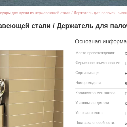
суары для кухни из нержавеющей стали / Держатель для палочек, вило
авеющей стали / Держатель для пало
Основная информа
Место происхождения:
D
Фирменное наименование:
L
Сертификация:
Номер модели:
Л
Количество мин заказа:
П
Упаковывая детали:
К
Условия оплаты:
Т
Поставка способности:
5