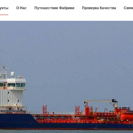
укты
О Нас
Путешествие Фабрики
Проверка Качества
Свяж