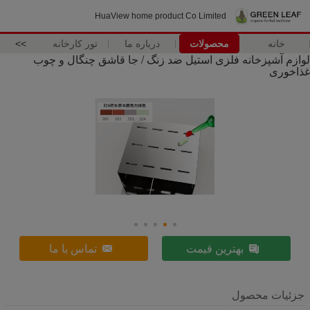
HuaView home product Co Limited
خانه
محصولات
درباره ما
تور کارخانه
>>
لوازم آشپزخانه فلزی استیل ضد زنگ / جا قاشق چنگال و چوب
غذاخوری
بهترین قیمت
تماس با ما
جزئیات محصول