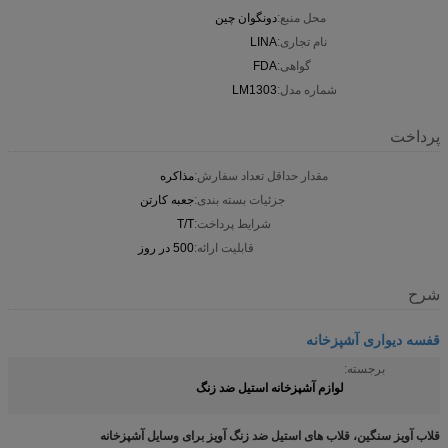
محل منبع:
دونگوان چین
نام تجاری:
LINA
گواهی:
FDA
شماره مدل:
LM1303
پرداخت
مقدار حداقل تعداد سفارش:
مذاکره
جزئیات بسته بندی:
جعبه کارتن
شرایط پرداخت:
T/T
قابلیت ارائه:
500 در روز
شرح
قفسه دیواری آشپزخانه
برجسته:
لوازم آشپزخانه استیل ضد زنگ
قلاب آویز سنگین، قلاب های استیل ضد زنگ آویز برای وسایل آشپزخانه