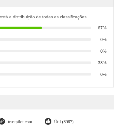
está a distribuição de todas as classificações
67%
0%
0%
33%
0%
trustpilot.com
Útil (8987)