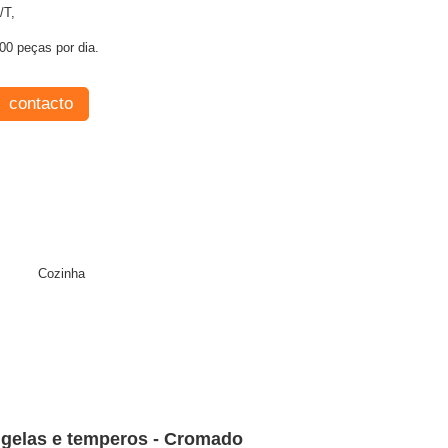
/T,
00 peças por dia.
contacto
Cozinha
tigelas e temperos - Cromado