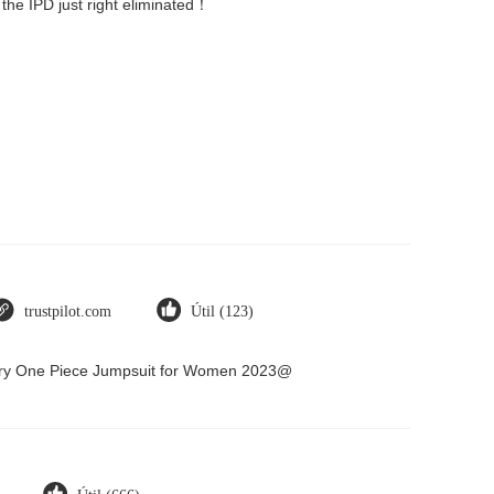
 the IPD just right eliminated！
trustpilot.com
Útil (123)
 Dry One Piece Jumpsuit for Women 2023@