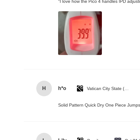
"I love how the Pico 4 handles IPD adjustm
H
h*o
Vatican City State (Holy See)
Solid Pattern Quick Dry One Piece Jum