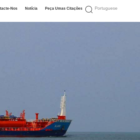
Portuguese
tacte-Nos
Notícia
Peça Umas Citações