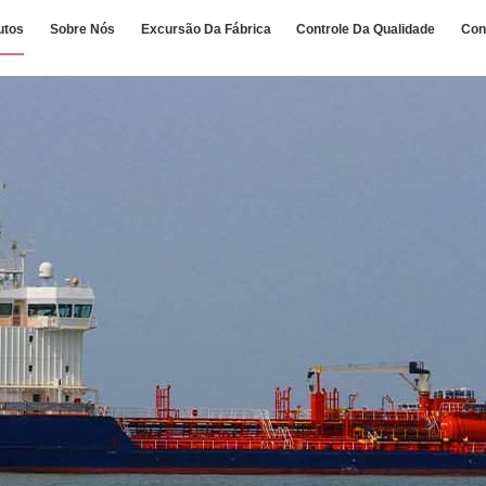
utos
Sobre Nós
Excursão Da Fábrica
Controle Da Qualidade
Con