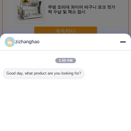
주방 조리대 와이어 바구니 포크 젓가
락 수납 및 채소 접시
계속하다
zizhanghao
주방 와이어 바스켓
더 많은 것
1:50 AM
Good day, what product are you looking for?
벽걸이 주방 와이
과일 및 식료품점
주방 식기 건조 와
싱크대 부
어 바스켓 대형 수
주방 와이어 바구
이어 바스켓 크롬 /
바구니, 
납 공간 자유 이동
니, 하단 층 평면 디
분체 도장 우아한
상 저항하
가정용품
자인
디자인
구석 철사
언어를 바꾸십시오
Korean