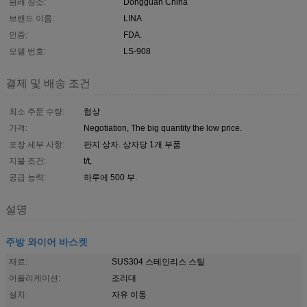
원래 장소:
Dongguan China
브랜드 이름:
LINA
인증:
FDA.
모델 번호:
LS-908
결제 및 배송 조건
최소 주문 수량:
협상
가격:
Negotiation, The big quantity the low price.
포장 세부 사항:
판지 상자. 상자당 1개 부품
지불 조건:
t/t,
공급 능력:
하루에 500 부.
설명
주방 와이어 바스켓
재료:
SUS304 스테인리스 스틸
어플리케이션:
조리대
설치:
자유 이동