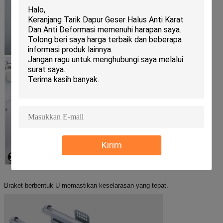
Kirim
Braket berbentuk U memastikan keselarasan yang tepat.