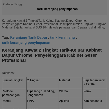
Cahaya Tinggi:
tarik keranjang penyimpanan
Keranjang Kawat 2 Tingkat Tarik-Keluar Kabinet Dapur Chrome,
Penyelenggara Kabinet Geser Profesional Deskripsi: Jumlah Tingkat 2 Tingkat
Material Baja tahan karat SUS 304 Metode pemasangan Dipasang di dinding,
...
Keranjang Tarik Dapur
tarik keranjang
Tag:
,
,
tarik keranjang penyimpanan
Keranjang Kawat 2 Tingkat Tarik-Keluar Kabinet
Dapur Chrome, Penyelenggara Kabinet Geser
Profesional
Deskripsi:
Jumlah Tingkat
2 Tingkat
Material
Baja tahan karat
SUS 304
Metode
Dipasang di dinding,
Warna
Perak
pemasangan
Pengeboran
Merek
LINA
Aplikasi
Kabinet dapur