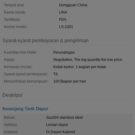
Tempat asal:
Dongguan China
Nama merek:
LINA
Sertifikasi:
FDA.
Nomor model:
LS-1001
Syarat-syarat pembayaran & pengiriman
Kuantitas min Order:
Perundingan
Harga:
Negotiation, The big quantity the low price.
Kemasan rincian:
Kotak karton. 1 bagian per kotak
Syarat-syarat pembayaran:
T/t,
Menyediakan kemampuan:
100 Bagian per hari.
Deskripsi
Keranjang Tarik Dapur
Bahan:
Sus304 stainless steel
Aplikasi:
Lemari dapur
Instalasi:
Di Dalam Kabinet