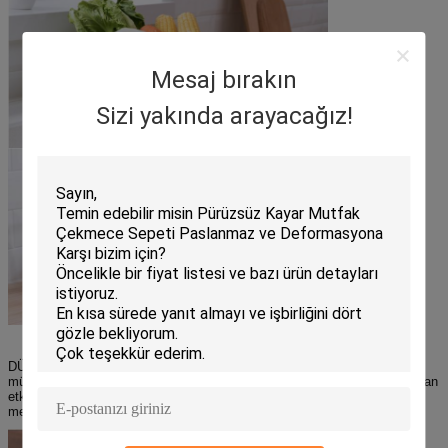
Mesaj bırakın
Sizi yakında arayacağız!
DÜZENLE VE EĞLENDİR — Mutfak, banyo, malzeme odası vb. için
mükemmel günlük depolama — Yemek alanı, büfe, restoran, iç/dış mekan
etkinliğinde eğlenmek için harika — Hem modern hem de geleneksel
mekanlarda muhteşem bir vurgu parçası