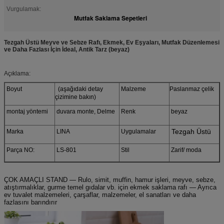
Vurgulamak:
Mutfak Saklama Sepetleri
Tezgah Üstü Meyve ve Sebze Rafı, Ekmek, Ev Eşyaları, Mutfak Düzenlemesi
ve Daha Fazlası İçin İdeal, Antik Tarz (beyaz)
Açıklama:
Boyut
(aşağıdaki detay
Malzeme
Paslanmaz çelik
çizimine bakın)
montaj yöntemi
duvara monte, Delme
Renk
beyaz
Tezgah Üstü
Marka
LINA
Uygulamalar
Parça NO:
LS-801
Stil
Zarif/ moda
ÇOK AMAÇLI STAND — Rulo, simit, muffin, hamur işleri, meyve, sebze,
atıştırmalıklar, gurme temel gıdalar vb. için ekmek saklama rafı — Ayrıca
ev tuvalet malzemeleri, çarşaflar, malzemeler, el sanatları ve daha
fazlasını barındırır