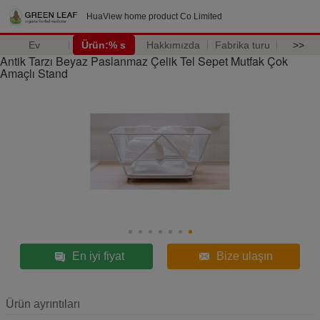
HuaView home product Co Limited
Ev
Ürün:% s
Hakkımızda
Fabrika turu
>>
Antik Tarzı Beyaz Paslanmaz Çelik Tel Sepet Mutfak Çok
Amaçlı Stand
En iyi fiyat
Bize ulaşın
Ürün ayrıntıları