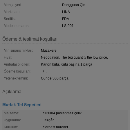
Menşe yeri:
Dongguan Çin
Marka adı:
LINA
Sertifika:
FDA.
Model numarası:
LS-901
Ödeme & teslimat koşulları
Min sipariş miktarı:
Müzakere
Fiyat:
Negotiation, The big quantity the low price.
Ambalaj bilgileri:
Karton kutu. Kutu başına 1 parça
Ödeme koşulları:
T/T,
Yetenek temini:
Günde 500 parça.
Açıklama
Mutfak Tel Sepetleri
Malzeme:
Sus304 paslanmaz çelik
Uygulama:
Tezgâh
Kurulum:
Serbest hareket