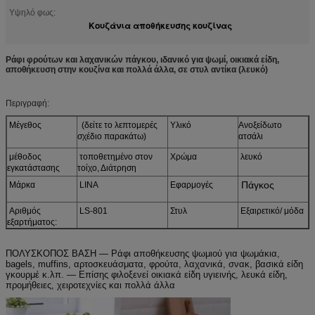
Υψηλό φως:
Κουζάνια αποθήκευσης κουζίνας
Ράφι φρούτων και λαχανικών πάγκου, ιδανικό για ψωμί, οικιακά είδη,
αποθήκευση στην κουζίνα και πολλά άλλα, σε στυλ αντίκα (λευκό)
Περιγραφή:
Μέγεθος
(δείτε το λεπτομερές
Υλικό
Ανοξείδωτο
σχέδιο παρακάτω)
ατσάλι
μέθοδος
τοποθετημένο στον
Χρώμα
λευκό
εγκατάστασης
τοίχο, Διάτρηση
Πάγκος
Μάρκα
LINA
Εφαρμογές
Αριθμός
LS-801
Στυλ
Εξαιρετικό/ μόδα
εξαρτήματος:
ΠΟΛΥΣΚΟΠΟΣ ΒΑΣΗ — Ράφι αποθήκευσης ψωμιού για ψωμάκια,
bagels, muffins, αρτοσκευάσματα, φρούτα, λαχανικά, σνακ, βασικά είδη
γκουρμέ κ.λπ. — Επίσης φιλοξενεί οικιακά είδη υγιεινής, λευκά είδη,
προμήθειες, χειροτεχνίες και πολλά άλλα