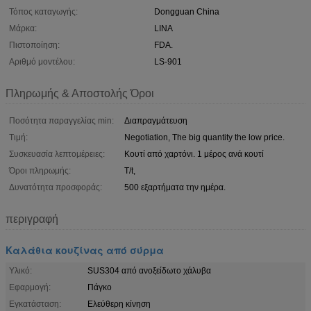
Τόπος καταγωγής:
Dongguan China
Μάρκα:
LINA
Πιστοποίηση:
FDA.
Αριθμό μοντέλου:
LS-901
Πληρωμής & Αποστολής Όροι
Ποσότητα παραγγελίας min:
Διαπραγμάτευση
Τιμή:
Negotiation, The big quantity the low price.
Συσκευασία λεπτομέρειες:
Κουτί από χαρτόνι. 1 μέρος ανά κουτί
Όροι πληρωμής:
T/t,
Δυνατότητα προσφοράς:
500 εξαρτήματα την ημέρα.
περιγραφή
Καλάθια κουζίνας από σύρμα
Υλικό:
SUS304 από ανοξείδωτο χάλυβα
Εφαρμογή:
Πάγκο
Εγκατάσταση:
Ελεύθερη κίνηση