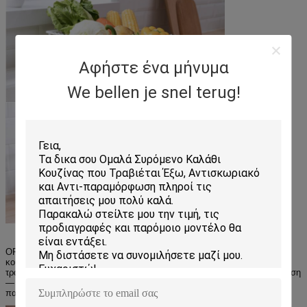
Αφήστε ένα μήνυμα
We bellen je snel terug!
ΟΡΓΑΝΩΣΗ & ΔΙΑΣΚΕΔΑΣΗ — Τέλεια καθημερινή αποθήκευση στην
κουζίνα, το μπάνιο, την αποθήκη κ.λπ. — Ιδανικό για διασκέδαση στην
τραπεζαρία, το μπουφέ, το εστιατόριο, την εσωτερική/εξωτερική εκδήλωση
— Υπέροχο διακοσμητικό κομμάτι τόσο σε μοντέρνους όσο και σε
παραδοσιακούς χώρους