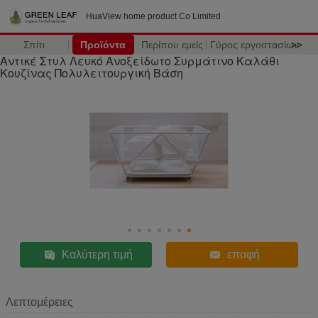
HuaView home product Co Limited
Σπίτι
Προϊόντα
Περίπου εμείς
Γύρος εργοστασίων
>>
Αντικέ Στυλ Λευκό Ανοξείδωτο Συρμάτινο Καλάθι
Κουζίνας Πολυλειτουργική Βάση
Καλύτερη τιμή
επαφή
Λεπτομέρειες