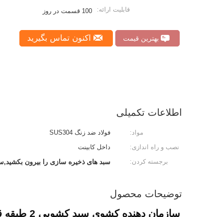
قابلیت ارائه:
100 قسمت در روز
اکنون تماس بگیرید
بهترین قیمت
اطلاعات تکمیلی
مواد:
فولاد ضد زنگ SUS304
نصب و راه اندازی:
داخل کابينت
برجسته کردن:
سبد های ذخیره سازی را بیرون بکشید,سب
توضیحات محصول
سازمان دهنده کشوی سبد کشویی 2 طبقه قابل انباشته شدن، کروم