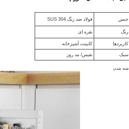
نس
فولاد ضد زنگ SUS 304
نگ
نقره ای
اربردها
کابینت آشپزخانه
بک
نفیس/ مد روز
اشته شدن