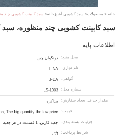
خانه
>
محصولات
>
سبد کشویی آشپزخانه
>
سبد کابینت کشویی چند من
سبد کابینت کشویی چند منظوره، سبد 
اطلاعات پایه
محل منبع:
دونگوان چین
نام تجاری:
LINA
گواهی:
FDA.
شماره مدل:
LS-1003
مقدار حداقل تعداد سفارش:
مذاکره
قیمت:
on, The big quantity the low price.
جزئیات بسته بندی:
جعبه کارتن. 1 قسمت در هر جعبه
شرایط پرداخت:
t/t ،