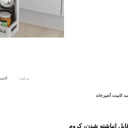
برنامه:
کابین
د کابینت آشپزخانه