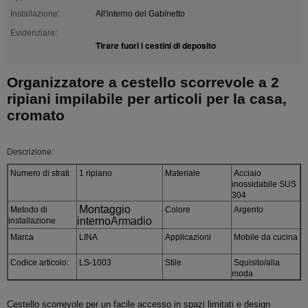
Installazione:
All'interno del Gabinetto
Evidenziare:
Tirare fuori i cestini di deposito
Organizzatore a cestello scorrevole a 2
ripiani impilabile per articoli per la casa,
cromato
Descrizione:
Numero di strati
1 ripiano
Materiale
Acciaio
inossidabile SUS
304
Montaggio
Metodo di
Colore
Argento
interno
Armadio
installazione
Marca
LINA
Applicazioni
Mobile da cucina
Codice articolo:
LS-1003
Stile
Squisito/alla
moda
Cestello scorrevole per un facile accesso in spazi limitati e design