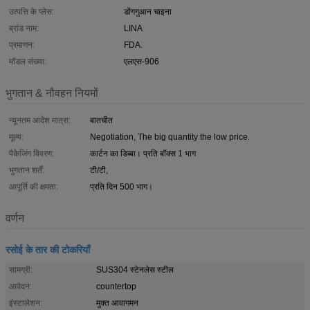
उत्पत्ति के प्लेस:
डोंगगुआन चाइना
ब्रांड नाम:
LINA
प्रमाणन:
FDA.
मॉडल संख्या:
एलएस-906
भुगतान & नौवहन नियमों
न्यूनतम आदेश मात्रा:
बातचीत
मूल्य:
Negotiation, The big quantity the low price.
पैकेजिंग विवरण:
कार्टन का डिब्बा। प्रति बॉक्स 1 भाग
भुगतान शर्तें:
टी/टी,
आपूर्ति की क्षमता:
प्रति दिन 500 भाग।
वर्णन
रसोई के तार की टोकरियाँ
सामग्री:
SUS304 स्टेनलेस स्टील
आवेदन:
countertop
इंस्टालेशन:
मुक्त आवागमन