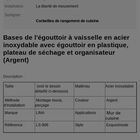
Installation:
La liberté de mouvement
Surligner:
Corbeilles de rangement de cuisine
Bases de l'égouttoir à vaisselle en acier
inoxydable avec égouttoir en plastique,
plateau de séchage et organisateur
(Argent)
Description :
Taille
(voir le dessin
Matériau
Acier inoxydable
détaillé ci-dessous)
Méthode
Montage mural,
Couleur
Argent
d'installation
perçage
Mur de
Marque
LINA
Applications
cuisine
Référence :
LS-906
Style
Exquis/mode