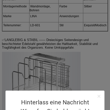
Montagemethode
Wandmontage,
Farbe
Silber
Bohren
Marke
LINA
Anwendungen
Teilenummer:
LD-601
Stil
Exquisit/Modisch
✅LANGLEBIG & STABIL —— Dreieckiges Seitendesign und
beschichteter Edelstahl gewährleisten die Haltbarkeit, Stabilität und
Tragfähigkeit des Organizers. Keine Umkippgefahr.
Hinterlass eine Nachricht