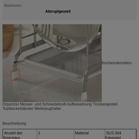
Markieren:
Abtropfgestell
Küchenutensilien-
Organizer Messer- und Schneidebrett-Aufbewahrung Trockengestell
Topfdeckelständer Werkzeughalter
Beschreibung:
Anzahl der
1
Material
SUS 304
Schichten
Edelstahl