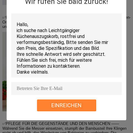
Wir rufen Sie bald zurück!
✅GROSSE KAPAZITÄT, PLATZSPAREND —— Der erstaunliche Küchen-
Organizer kann 1 Küchenschere, 1 oder 2 Schneidebretter, viele Messer
und einige Topfdeckel aufnehmen.
EINREICHEN
✅PFLEGE FÜR DIE GEGENSTÄNDE UND DEN MENSCHEN ——
Während Sie die Messer einsetzen, stumpft der Bambusteil Ihre Klingen
nicht ab und hilft, das Wachstum von Bakterien zu verhindern; Die