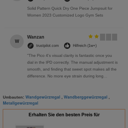
Solid Pattern Quick Dry One Piece Jumpsuit for
Women 2023 Customized Logo Gym Sets
Wanzan
W
trustpilot.com
Hilfreich (1w+)
"The Pico 4's visual clarity is fantastic once you
dial in the IPD correctly. The manual adjustment is
smooth, and finding that sweet spot makes all the
difference. No more eye strain during long
sessions. Highly recommend taking the time to set
it up properly!""The Pico 4's visual clarity is
Wandgewürzregal
Wandberggewürzregal
fantastic once you dial in the IPD correctly. The
Umbauten:
,
,
Metallgewürzregal
manual adjustment is smooth, and finding that
sweet spot makes all the difference. No more eye
Erhalten Sie den besten Preis für
strain during long sessions. Highly recommend
taking the time to set it up properly!""The Pico 4's