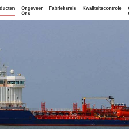
ducten
Ongeveer
Fabrieksreis
Kwaliteitscontrole
Ons