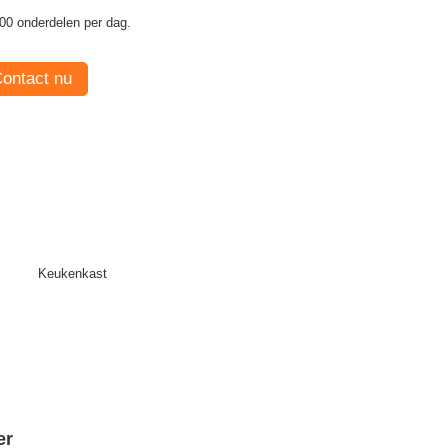
00 onderdelen per dag.
ontact nu
Keukenkast
er