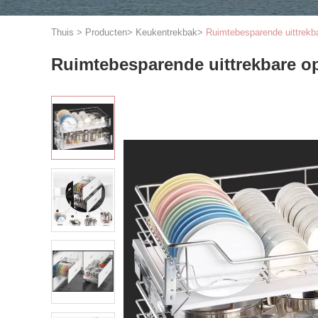
Thuis
>
Producten
>
Keukentrekbak
>
Ruimtebesparende uittrekb
Ruimtebesparende uittrekbare o