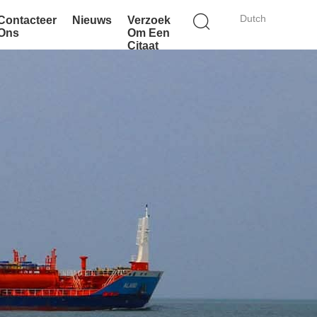
Dutch
Contacteer
Nieuws
Verzoek
Ons
Om Een
Citaat