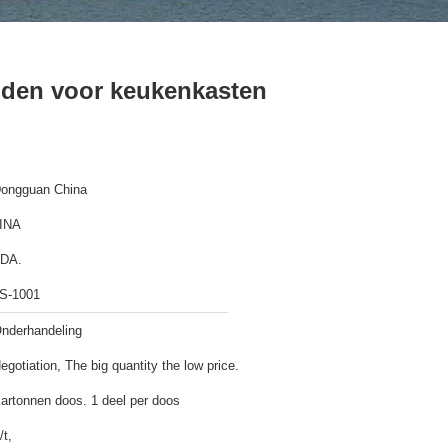
nden voor keukenkasten
ongguan China
INA
DA.
S-1001
nderhandeling
egotiation, The big quantity the low price.
artonnen doos. 1 deel per doos
/t,