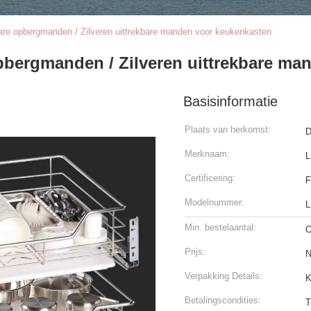
are opbergmanden / Zilveren uittrekbare manden voor keukenkasten
pbergmanden / Zilveren uittrekbare ma
Basisinformatie
Plaats van herkomst:
D
Merknaam:
L
Certificering:
F
Modelnummer:
L
Min. bestelaantal:
O
Prijs:
N
Verpakking Details:
K
Betalingscondities:
T