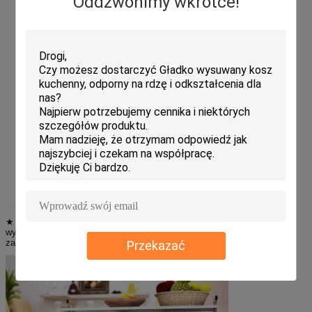
Oddzwonimy wkrótce!
★ Łatwy w instalacji - Wystarczy umieścić klipsy w szczelinach na
wybranej wysokości, a następnie wsunąć półki na górę, aby łatwo
zakończyć proces konfiguracji.
Przekazać