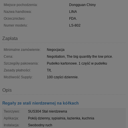
Miejsce pochodzenia:
Dongguan Chiny
Nazwa handlowa:
LINA
Orzecznictwo:
FDA.
Numer modelu:
LS-802
Zapłata
Minimalne zamówienie:
Negocjacja
Cena:
Negotiation, The big quantity the low price.
Szczegóły pakowania:
Pudełko kartonowe. 1 część w pudełku
Zasady płatności:
T/t,
Możliwość Supply:
100 części dziennie.
Opis
Regały ze stali nierdzewnej na kółkach
Tworzywo:
SUS304 Stal nierdzewna
Aplikacja:
Pokój dzienny, sypialnia, łazienka, kuchnia
Instalacja:
Swobodny ruch