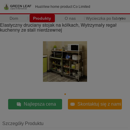
HuaView home product Co Limited
Dom
Produkty
O nas
Wycieczka po fabryce
>>
Elastyczny druciany stojak na kółkach, Wytrzymały regał
kuchenny ze stali nierdzewnej
Najlepsza cena
Skontaktuj się z nami
Szczegóły Produktu