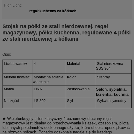
High Light:
regał kuchenny na kółkach
Stojak na półki ze stali nierdzewnej, regał
magazynowy, półka kuchenna, regulowane 4 półki
ze stali nierdzewnej z kółkami
Opis:
Liczba warstw
4
Materiał
Stal nierdzewna
SUS 304
Metoda instalacji
Montaż na ścianie,
Kolor
Srebrny
wiercenie
Salon, sypialnia,
Marka
LINA
Zastosowania
łazienka, kuchnia
Nr części:
LS-802
Styl
Wykwintny/modny
★ Wielofunkcyjny - Ten klasyczny 4-poziomowy druciany regał
magazynowy jest idealny do przechowywania książek, czasopism, pilota
lub innych przedmiotów codziennego użytku, które chcesz uporządkować
na różnych półkach. Ponadto doskonale nadaje się do każdego