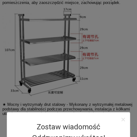
pomieszczenia, aby zaoszczędzić miejsce, zachowując porządek.
★ Mocny i wytrzymały drut stalowy - Wykonany z wytrzymałej metalowej
podstawy dla stabilności podczas przechowywania, instalacja z kółkami
ułatwia pozycjonowanie i przechowywanie po rozładowaniu.
Zostaw wiadomość