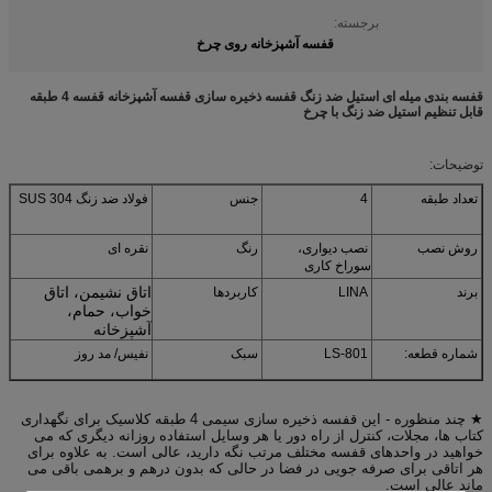
برجسته:
قفسه آشپزخانه روی چرخ
قفسه بندی میله ای استیل ضد زنگ قفسه ذخیره سازی قفسه آشپزخانه قفسه 4 طبقه
قابل تنظیم استیل ضد زنگ با چرخ
توضیحات:
تعداد طبقه
4
جنس
فولاد ضد زنگ SUS 304
روش نصب
نصب دیواری،
رنگ
نقره ای
سوراخ کاری
اتاق نشیمن، اتاق
برند
LINA
کاربردها
خواب، حمام،
آشپزخانه
شماره قطعه:
LS-801
سبک
نفیس/ مد روز
★ چند منظوره - این قفسه ذخیره سازی سیمی 4 طبقه کلاسیک برای نگهداری
کتاب ها، مجلات، کنترل از راه دور یا هر وسایل استفاده روزانه دیگری که می
خواهید در واحدهای قفسه مختلف مرتب نگه دارید، عالی است. به علاوه برای
هر اتاقی برای صرفه جویی در فضا در حالی که بدون درهم و برهمی باقی می
ماند عالی است.