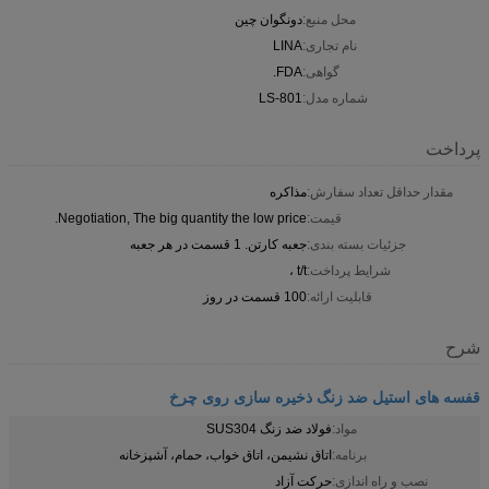
محل منبع:
دونگوان چین
نام تجاری:
LINA
گواهی:
FDA.
شماره مدل:
LS-801
پرداخت
مقدار حداقل تعداد سفارش:
مذاکره
قیمت:
Negotiation, The big quantity the low price.
جزئیات بسته بندی:
جعبه کارتن. 1 قسمت در هر جعبه
شرایط پرداخت:
t/t ،
قابلیت ارائه:
100 قسمت در روز
شرح
قفسه های استیل ضد زنگ ذخیره سازی روی چرخ
مواد:
فولاد ضد زنگ SUS304
برنامه:
اتاق نشیمن، اتاق خواب، حمام، آشپزخانه
نصب و راه اندازی:
حركت آزاد