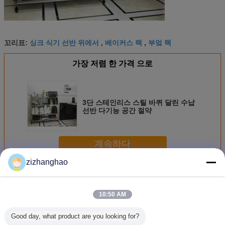
싱크 식기 선반 위에서
베이커스 랙
부엌 랙
꼬리표:
,
,
가장 저렴 한 가격 으로
3단 스테인리스 스틸 바퀴 달린 수납
선반 다기능 공간 절약
계속하다
zizhanghao
벽 주방 선반
더 많은 것
10:50 AM
Good day, what product are you looking for?