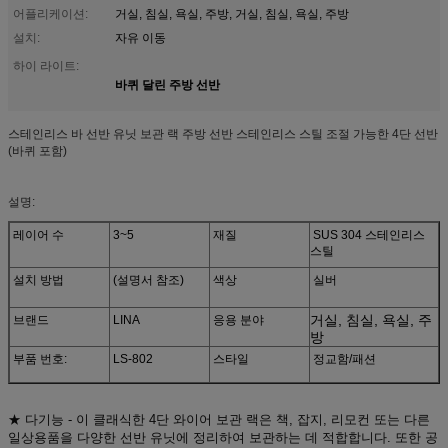
어플리케이션:
거실, 침실, 욕실, 주방, 거실, 침실, 욕실, 주방
설치:
자유 이동
하이 라이트:
바퀴 달린 주방 선반
스테인리스 바 선반 유닛 보관 랙 주방 선반 스테인리스 스틸 조절 가능한 4단 선반
(바퀴 포함)
설명:
레이어 수
3~5
재질
SUS 304 스테인리스
스틸
설치 방법
(설명서 참조)
색상
실버
거실, 침실, 욕실, 주
브랜드
LINA
응용 분야
방
부품 번호:
LS-802
스타일
정교함/패션
★ 다기능 - 이 클래식한 4단 와이어 보관 랙은 책, 잡지, 리모컨 또는 다른
일상용품을 다양한 선반 유닛에 정리하여 보관하는 데 적합합니다. 또한 공