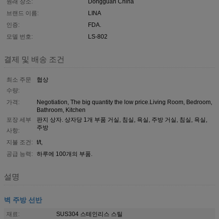
원래 장소:
Dongguan China
브랜드 이름:
LINA
인증:
FDA.
모델 번호:
LS-802
결제 및 배송 조건
최소 주문
협상
수량:
가격:
Negotiation, The big quantity the low price.Living Room, Bedroom,
Bathroom, Kitchen
포장 세부
판지 상자. 상자당 1개 부품 거실, 침실, 욕실, 주방 거실, 침실, 욕실,
주방
사항:
지불 조건:
t/t,
공급 능력:
하루에 100개의 부품.
설명
벽 주방 선반
재료:
SUS304 스테인리스 스틸