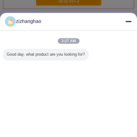
계속하다
욕실 저장 랙
더 많은 것
zizhanghao
3:27 AM
다층 회전식 욕실
조절 가능한 높이
효율적인 공간 절
가정 또는
Good day, what product are you looking for?
수납 선반 견고한
욕실 수납 랙 플라
약형 욕실 수납 선
실용 간편
받침대로 안정적인
스틱 O - 링 부드러
반 빠른 설치 - 눈에
실 벽 
지지
움 유지용
보이는 연결부 없
음
언어를 바꾸십시오
Korean
홈
|
우리에 대하여
|
사이트맵
|
개인정보 보호 정책
탁상용 전망