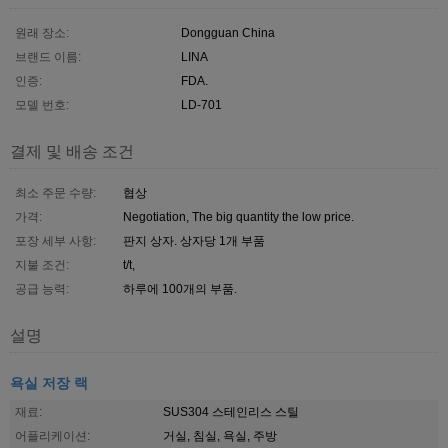
원래 장소:
Dongguan China
브랜드 이름:
LINA
인증:
FDA.
모델 번호:
LD-701
결제 및 배송 조건
최소 주문 수량:
협상
가격:
Negotiation, The big quantity the low price.
포장 세부 사항:
판지 상자. 상자당 1개 부품
지불 조건:
t/t,
공급 능력:
하루에 100개의 부품.
설명
욕실 저장 랙
재료:
SUS304 스테인리스 스틸
어플리케이션:
거실, 침실, 욕실, 주방