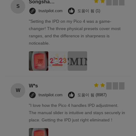
Songshang
S
trustpilot.com
도움이 됨 (1)
"Setting the IPD on my Pico 4 was a game-
changer! The three physical presets cover most
ranges, and the difference in sharpness is
noticeable.
W*s
W
trustpilot.com
도움이 됨 (8987)
"I love how the Pico 4 handles IPD adjustment.
The manual slider is intuitive and stays securely in
place. Getting the IPD just right eliminated！