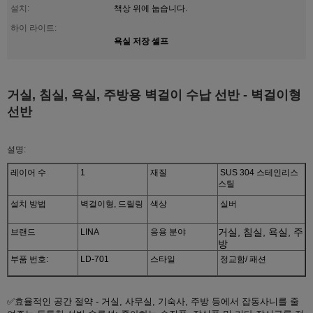
설치:
책상 위에 눕습니다.
하이 라이트:
욕실 저장 셀프
거실, 침실, 욕실, 주방용 벽걸이 수납 선반 - 벽걸이형
선반
설명:
레이어 수
1
재질
SUS 304 스테인리스
스틸
설치 방법
벽걸이형, 드릴링
색상
실버
거실, 침실, 욕실, 주
브랜드
LINA
응용 분야
방
부품 번호:
LD-701
스타일
정교함/ 패션
✅효율적인 공간 절약 - 거실, 사무실, 기숙사, 주방 등에서 잡동사니를 줄